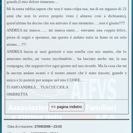
grande,il mio dolore immenso....
Mi fa tanta rabbia sapere che non è stata colpa sua, ma di un ragazzo di 21
anni che non lo avevo proprio visto ( almeno così a dichiarato),
quest'ultimo ha deciso che era arrivato il suo momento .....non è giusto!!!!!
ANDREA mi manca........ mi manca tanto..... eravamo una coppia felice,
piena di sogni e speranze, ma questo è andato tutto in fumo in un solo
attimo.....!!!!
ANDREA lascia ai suoi genitori e una sorella con suo marito, che lo
amavano molto, un vuoto incolmabile.... ha lasciato anche me, la sua
compagna, che soppravvive ogni giorno nel suo ricordo. Ma la cosa che mi
fa ancora andare avanti e il nostro amore che è stato sincero, grande e
unico e lo porterò per sempre nel mio CUORE......
TI AMO ANDREA.... TUA CUCCIOLA
OMBRETTA
Data di creazione:
27/09/2008 • 23:03