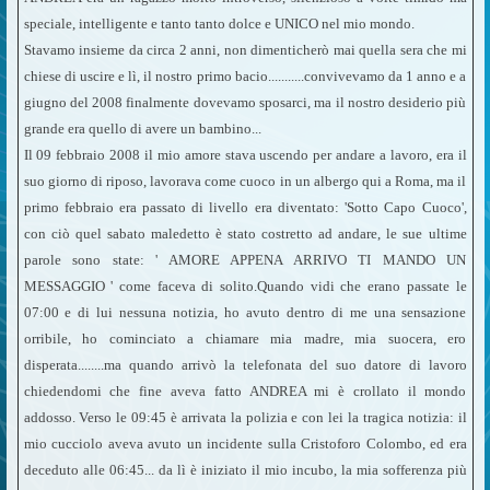
speciale, intelligente e tanto tanto dolce e UNICO nel mio mondo.
Stavamo insieme da circa 2 anni, non dimenticherò mai quella sera che mi
chiese di uscire e lì, il nostro primo bacio...........convivevamo da 1 anno e a
giugno del 2008 finalmente dovevamo sposarci, ma il nostro desiderio più
grande era quello di avere un bambino...
Il 09 febbraio 2008 il mio amore stava uscendo per andare a lavoro, era il
suo giorno di riposo, lavorava come cuoco in un albergo qui a Roma, ma il
primo febbraio era passato di livello era diventato: 'Sotto Capo Cuoco',
con ciò quel sabato maledetto è stato costretto ad andare, le sue ultime
parole sono state: ' AMORE APPENA ARRIVO TI MANDO UN
MESSAGGIO ' come faceva di solito.Quando vidi che erano passate le
07:00 e di lui nessuna notizia, ho avuto dentro di me una sensazione
orribile, ho cominciato a chiamare mia madre, mia suocera, ero
disperata........ma quando arrivò la telefonata del suo datore di lavoro
chiedendomi che fine aveva fatto ANDREA mi è crollato il mondo
addosso. Verso le 09:45 è arrivata la polizia e con lei la tragica notizia: il
mio cucciolo aveva avuto un incidente sulla Cristoforo Colombo, ed era
deceduto alle 06:45... da lì è iniziato il mio incubo, la mia sofferenza più