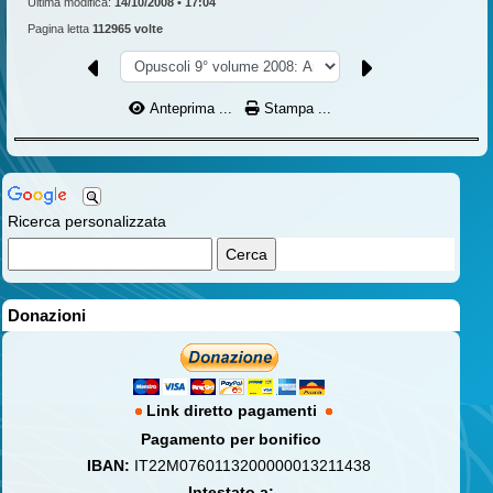
Ultima modifica:
14/10/2008 • 17:04
Pagina letta
112965 volte
Anteprima ...
Stampa ...
Ricerca personalizzata
Donazioni
Link diretto pagamenti
Pagamento per bonifico
IBAN:
IT22M0760113200000013211438
Intestato a: