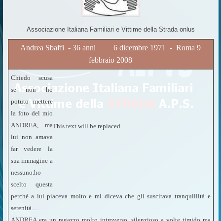
Associazione Italiana Familiari e Vittime della Strada onlus
Andrea Sbaffi - 36 anni 6 dicembre 1971 - Roma 9
febbraio 2008
Chiedo scusa
se non ho
potuto mettere
la foto del mio
ANDREA, ma
This text will be replaced
lui non amava
far vedere la
sua immagine a
nessuno.ho
scelto questa
perchè a lui piaceva molto e mi diceva che gli suscitava tranquillità e
serenità.....
ANDREA era un ragazzo molto introverso, silenzioso a volte timido ma