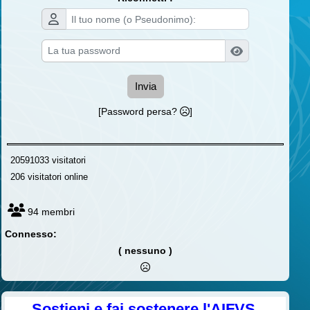
Invia
[Password persa?
]
20591033 visitatori
206 visitatori online
94 membri
Connesso:
( nessuno )
Sostieni e fai sostenere l'AIFVS