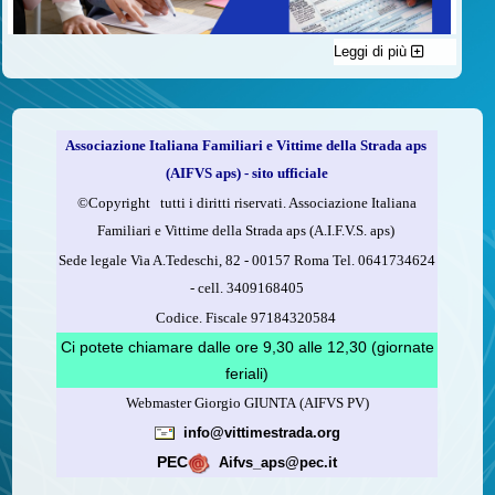
Leggi di più
C'è un modo di contribuire alle attività dell’A.I.F.V.S. a favore
delle vittime della strada e per dare giustizia ai superstiti ed ai
loro familiari che non costa nulla: devolvere il 5 per mille della
propria dichiarazione dei redditi all’A.I.F.V.S.
Associazione Italiana Familiari e Vittime della Strada aps
Come fare
(AIFVS aps) - sito ufficiale
1.
Compila la scheda CUD o del modello 730.
©​Copyright tutti i diritti riservati. Associazione Italiana
2.
Firma nel riquadro indicato come “Sostegno delle
Familiari e Vittime della Strada aps (A.I.F.V.S. aps)
organizzazioni non lucrative di utilità sociale, delle associazioni
Sede legale Via A.Tedeschi, 82 - 00157 Roma Tel. 0641734624
di promozione sociale...”
-
cell.
3409168405
3.
Indica nel riquadro
il codice fiscale dell’A.I.F.V.S.:
Codice. Fiscale 97184320584
97184320584
Ci potete chiamare dalle ore 9,30 alle 12,30 (giornate
feriali)
Webmaster Giorgio GIUNTA (AIFVS PV)
Leggi come fare
info@vittimestrada.org
(versione stampabile)
PEC
Aifvs_aps@pec.it