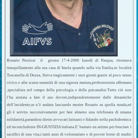
Rosario Preziosi il giorno 17-4-2006 lunedì di Pasqua, ritornava
tranquillamente alla sua casa di Imola quando sulla via Emilia,in località
Toscanella di Dozza, finiva tragicamente i suoi giorni grazie al poco senso
civico e alla scarsa umanità di una signora matura,professionista affermata
,specialista nel campo della psicologia e della psicanalisi.Tutto ciò non
l’ha aiutata a fare il suo dovere,indipendentemente dalle dinamiche
dell’incidente,se n’è andata lasciando morire Rosario su quella strada,né
gli è servito successivamente per fare almeno una telefonata di umana
solidarietà,parandosi dietro avvocati latitanti e fidando nella pachidermica
ed inconcludente IN-GIUSTIZIA italiana.E’ bastato un attimo per bruciare i
sacrifici di una vita,i tanti anni di volontariato e di povere borse di studio