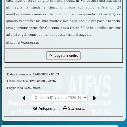
circa mentre faceva un giro in moto a Oulx, in Val di Susa una macchina
gli taglia la strada e Giacomo muore sul colpo all’età di 24
anni!Giacomino conosceva bene le moto,sapeva quando mollare il gas e
quando frenare.Per me, mio marito e mia figlia non c’è più pace e neanche
rassegnazione spero che Giacomo possa essere felice in paradiso insieme
ad altri angeli come lui morti in queste terribili tragedie.
Mamma Francesca.
Data di creazione:
12/05/2008 • 00:09
Ultima modifica:
12/05/2008 • 20:34
Pagina letta
54250 volte
Anteprima ...
Stampa ...