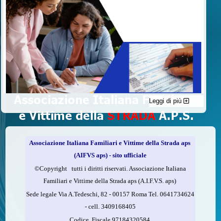
Leggi di più
C'è un modo di contribuire alle attività dell’A.I.F.V.S. a favore
delle vittime della strada e per dare giustizia ai superstiti ed ai
loro familiari che non costa nulla: devolvere il 5 per mille della
propria dichiarazione dei redditi all’A.I.F.V.S.
Associazione Italiana Familiari e Vittime della Strada aps
Come fare
(AIFVS aps) - sito ufficiale
1.
Compila la scheda CUD o del modello 730.
©​Copyright tutti i diritti riservati. Associazione Italiana
2.
Firma nel riquadro indicato come “Sostegno delle
Familiari e Vittime della Strada aps (A.I.F.V.S. aps)
organizzazioni non lucrative di utilità sociale, delle associazioni
Sede legale Via A.Tedeschi, 82 - 00157 Roma Tel. 0641734624
di promozione sociale...”
-
cell.
3409168405
3.
Indica nel riquadro
il codice fiscale dell’A.I.F.V.S.:
Codice. Fiscale 97184320584