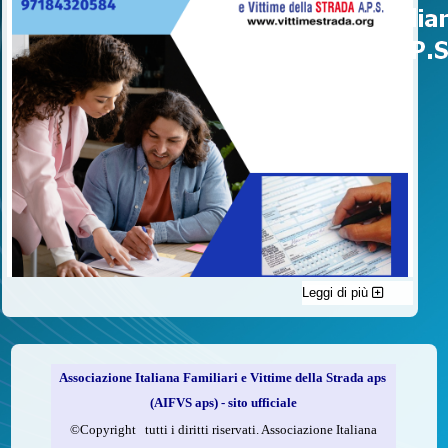
Leggi di più
C'è un modo di contribuire alle attività dell’A.I.F.V.S. a favore
delle vittime della strada e per dare giustizia ai superstiti ed ai
loro familiari che non costa nulla: devolvere il 5 per mille della
propria dichiarazione dei redditi all’A.I.F.V.S.
Associazione Italiana Familiari e Vittime della Strada aps
Come fare
(AIFVS aps) - sito ufficiale
1.
Compila la scheda CUD o del modello 730.
©​Copyright tutti i diritti riservati. Associazione Italiana