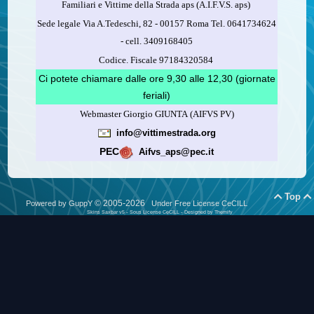
2.
Firma nel riquadro indicato come “Sostegno delle
Familiari e Vittime della Strada aps (A.I.F.V.S. aps)
organizzazioni non lucrative di utilità sociale, delle associazioni
Sede legale Via A.Tedeschi, 82 - 00157 Roma Tel. 0641734624
di promozione sociale...”
-
cell.
3409168405
3.
Indica nel riquadro
il codice fiscale dell’A.I.F.V.S.:
Codice. Fiscale 97184320584
97184320584
Ci potete chiamare dalle ore 9,30 alle 12,30 (giornate
feriali)
Webmaster Giorgio GIUNTA (AIFVS PV)
Leggi come fare
info@vittimestrada.org
(versione stampabile)
PEC
Aifvs_aps@pec.it
Top


© 2005-2026
Powered by GuppY
Under Free License CeCILL
Skins Saxbar v5
-
Sous License CeCILL
-
Designed by Themify