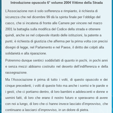
Introduzione opuscolo 6° volume 2004 Vittime della Strada
L’Associazione non è solo sofferenza e rimpianto, è richiesta di
sicurezza che nel dicembre 99 dà la spinta finale per l’obbligo del
casco, che si incatena di fronte alle Camere per vincere nel marzo
2001 la battaglia sulla modifica del Codice della strada e ottenere
quindi, anche se nel colpevole ritardo delle istituzioni, la patente a
punti; è richiesta di giustizia che afferma per la prima volta con precisi
disegni di legge, nel Parlamento e nel Paese, il diritto dei colpiti alla
solidarietà e alla riparazione.
Potremmo dunque sentirci soddisfatti di quanto in pochi, in pochi anni
e senza mezzi abbiamo costruito nel deserto dell’indifferenza e della
rassegnazione.
Ma l’Associazione è prima di tutto i volti, di questo opuscolo e dei
cinque precedenti, i volti di queste foto ma anche i sorrisi e le parole e
i gesti, che ci portiamo dentro, di loro bambini e adolescenti e donne e
uomini fatti, di loro che erano il nostro futuro e speravamo di avere
con noi a lungo, di loro che ci hanno invece lasciato d’improvviso, che
continuano a lasciarci d’improvviso, in un dolore di pietra.