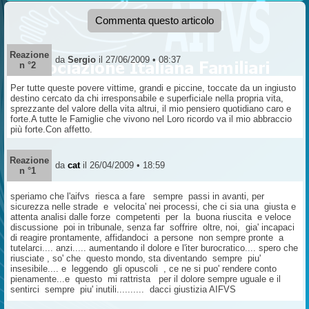
Commenta questo articolo
Reazione
da
Sergio
il 27/06/2009 • 08:37
n °2
Per tutte queste povere vittime, grandi e piccine, toccate da un ingiusto
destino cercato da chi irresponsabile e superficiale nella propria vita,
sprezzante del valore della vita altrui, il mio pensiero quotidiano caro e
forte.A tutte le Famiglie che vivono nel Loro ricordo va il mio abbraccio
più forte.Con affetto.
Reazione
da
cat
il 26/04/2009 • 18:59
n °1
speriamo che l'aifvs riesca a fare sempre passi in avanti, per
sicurezza nelle strade e velocita' nei processi, che ci sia una giusta e
attenta analisi dalle forze competenti per la buona riuscita e veloce
discussione poi in tribunale, senza far soffrire oltre, noi, gia' incapaci
di reagire prontamente, affidandoci a persone non sempre pronte a
tutelarci.... anzi..... aumentando il dolore e l'iter burocratico.... spero che
riusciate , so' che questo mondo, sta diventando sempre piu'
insesibile.... e leggendo gli opuscoli , ce ne si puo' rendere conto
pienamente...e questo mi rattrista per il dolore sempre uguale e il
sentirci sempre piu' inutili.......... dacci giustizia AIFVS