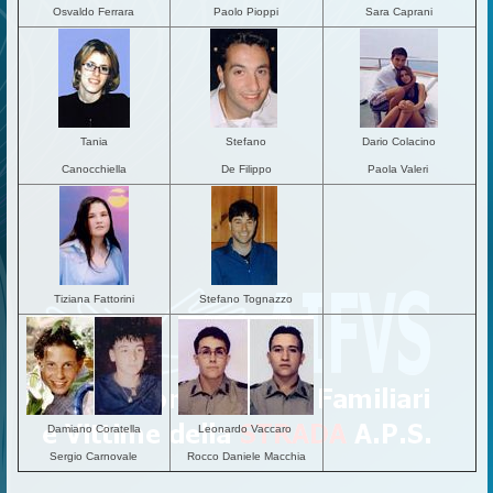
Osvaldo Ferrara
Paolo Pioppi
Sara Caprani
Tania
Stefano
Dario Colacino
Canocchiella
De Filippo
Paola Valeri
Tiziana Fattorini
Stefano Tognazzo
Damiano Corat
ella
Leonardo Vaccaro
Sergio Carnovale
Rocco Daniele Macchia