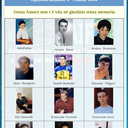
Senza Amore non c'è vita nè giustizia senza memoria
AldoPalma
Andrea
Bortolotto
Alessio
Bassi
Ilario
Rustighini
Davide
Barbolini
Edoardo
Friggeri
Elio
Simonelli
Emanuele C
icchetti
Emanuele Cozzi