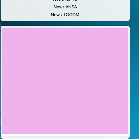
News ANSA
News TGCOM