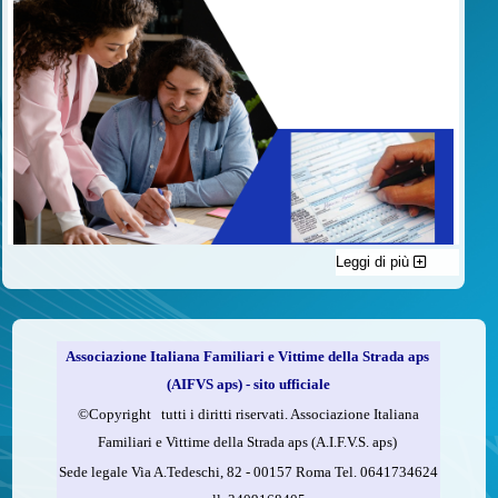
Leggi di più
C'è un modo di contribuire alle attività dell’A.I.F.V.S. a favore
delle vittime della strada e per dare giustizia ai superstiti ed ai
loro familiari che non costa nulla: devolvere il 5 per mille della
propria dichiarazione dei redditi all’A.I.F.V.S.
Associazione Italiana Familiari e Vittime della Strada aps
Come fare
(AIFVS aps) - sito ufficiale
1.
Compila la scheda CUD o del modello 730.
©​Copyright tutti i diritti riservati. Associazione Italiana
2.
Firma nel riquadro indicato come “Sostegno delle
Familiari e Vittime della Strada aps (A.I.F.V.S. aps)
organizzazioni non lucrative di utilità sociale, delle associazioni
Sede legale Via A.Tedeschi, 82 - 00157 Roma Tel. 0641734624
di promozione sociale...”