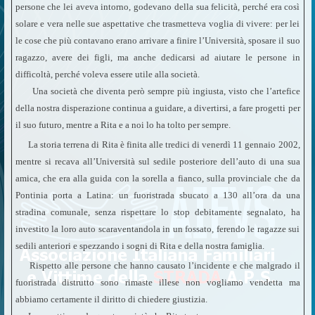
persone che lei aveva intorno, godevano della sua felicità, perché era così
solare e vera nelle sue aspettative che trasmetteva voglia di vivere: per lei
le cose che più contavano erano arrivare a finire l’Università, sposare il suo
ragazzo, avere dei figli, ma anche dedicarsi ad aiutare le persone in
difficoltà, perché voleva essere utile alla società.
Una società che diventa però sempre più ingiusta, visto che l’artefice
della nostra disperazione continua a guidare, a divertirsi, a fare progetti per
il suo futuro, mentre a Rita e a noi lo ha tolto per sempre.
La storia terrena di Rita è finita alle tredici di venerdì 11 gennaio 2002,
mentre si recava all’Università sul sedile posteriore dell’auto di una sua
amica, che era alla guida con la sorella a fianco, sulla provinciale che da
Pontinia porta a Latina: un fuoristrada sbucato a 130 all’ora da una
stradina comunale, senza rispettare lo stop debitamente segnalato, ha
investito la loro auto scaraventandola in un fossato, ferendo le ragazze sui
sedili anteriori e spezzando i sogni di Rita e della nostra famiglia.
Rispetto alle persone che hanno causato l’incidente e che malgrado il
fuoristrada distrutto sono rimaste illese non vogliamo vendetta ma
abbiamo certamente il diritto di chiedere giustizia.