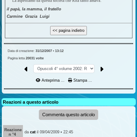
La aspettiamo da questa società che Rita tanto amava
.
il papà, la mamma, il fratello
Carmine  Grazia  Luigi
Data di creazione:
31/12/2007 • 13:12
Pagina letta
20031 volte
Anteprima ...
Stampa ...
Reazioni a questo articolo
Commenta questo articolo
Reazione
da
cat
il 09/04/2009 • 22:45
n °4