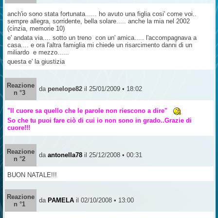
anch'io sono stata fortunata...... ho avuto una figlia cosi' come voi..
sempre allegra, sorridente, bella solare..... anche la mia nel 2002
(cinzia, memorie 10)
e' andata via.... sotto un treno con un' amica..... l'accompagnava a
casa.... e ora l'altra famiglia mi chiede un risarcimento danni di un
miliardo e mezzo......
questa e' la giustizia
Reazione
da
penelope82
il 25/01/2009 • 18:02
n °3
"Il cuore sa quello che le parole non riescono a dire"
So che tu puoi fare ciò di cui io non sono in grado..Grazie di
cuore!!!
Reazione
da
antonella78
il 25/12/2008 • 00:31
n °2
BUON NATALE!!!
Reazione
da
PAMELA
il 02/10/2008 • 13:00
n °1