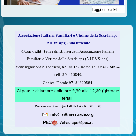
Leggi di più
C'è un modo di contribuire alle attività dell’A.I.F.V.S. a favore
delle vittime della strada e per dare giustizia ai superstiti ed ai
loro familiari che non costa nulla: devolvere il 5 per mille della
propria dichiarazione dei redditi all’A.I.F.V.S.
Associazione Italiana Familiari e Vittime della Strada aps
Come fare
(AIFVS aps) - sito ufficiale
1.
Compila la scheda CUD o del modello 730.
©​Copyright tutti i diritti riservati. Associazione Italiana
2.
Firma nel riquadro indicato come “Sostegno delle
Familiari e Vittime della Strada aps (A.I.F.V.S. aps)
organizzazioni non lucrative di utilità sociale, delle associazioni
Sede legale Via A.Tedeschi, 82 - 00157 Roma Tel. 0641734624
di promozione sociale...”
-
cell.
3409168405
3.
Indica nel riquadro
il codice fiscale dell’A.I.F.V.S.:
Codice. Fiscale 97184320584
97184320584
Ci potete chiamare dalle ore 9,30 alle 12,30 (giornate
feriali)
Webmaster Giorgio GIUNTA (AIFVS PV)
Leggi come fare
info@vittimestrada.org
(versione stampabile)
PEC
Aifvs_aps@pec.it