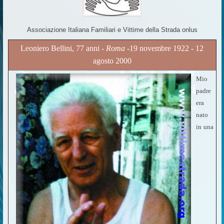
Associazione Italiana Familiari e Vittime della Strada onlus
Leoniero Bellini, 77 anni -
Roma
-19 novembre 1922 - 12
agosto 2000
Mio
padre
era
nato
in una