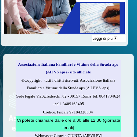
Leggi di più
C'è un modo di contribuire alle attività dell’A.I.F.V.S. a favore
delle vittime della strada e per dare giustizia ai superstiti ed ai
loro familiari che non costa nulla: devolvere il 5 per mille della
propria dichiarazione dei redditi all’A.I.F.V.S.
Associazione Italiana Familiari e Vittime della Strada aps
Come fare
(AIFVS aps) - sito ufficiale
1.
Compila la scheda CUD o del modello 730.
©​Copyright tutti i diritti riservati. Associazione Italiana
2.
Firma nel riquadro indicato come “Sostegno delle
Familiari e Vittime della Strada aps (A.I.F.V.S. aps)
organizzazioni non lucrative di utilità sociale, delle associazioni
Sede legale Via A.Tedeschi, 82 - 00157 Roma Tel. 0641734624
di promozione sociale...”
-
cell.
3409168405
3.
Indica nel riquadro
il codice fiscale dell’A.I.F.V.S.:
Codice. Fiscale 97184320584
97184320584
Ci potete chiamare dalle ore 9,30 alle 12,30 (giornate
feriali)
Webmaster Giorgio GIUNTA (AIFVS PV)