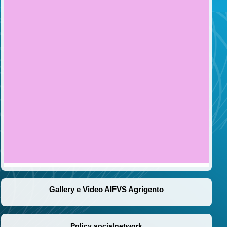
Gallery e Video AIFVS Agrigento
Policy socialnetwork