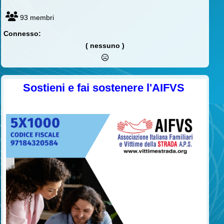
93 membri
Connesso:
( nessuno )
Sostieni e fai sostenere l'AIFVS