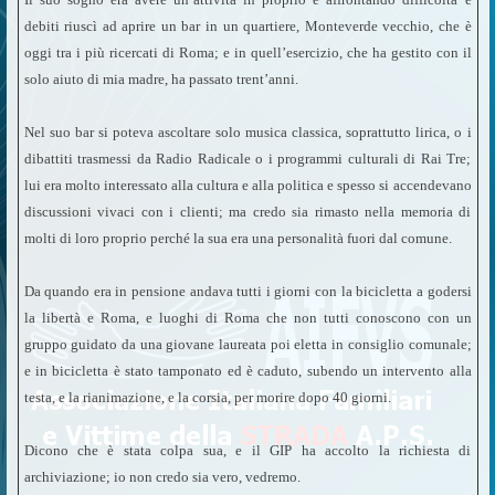
debiti riuscì ad aprire un bar in un quartiere, Monteverde vecchio, che è
oggi tra i più ricercati di Roma; e in quell’esercizio, che ha gestito con il
solo aiuto di mia madre, ha passato trent’anni.
Nel suo bar si poteva ascoltare solo musica classica, soprattutto lirica, o i
dibattiti trasmessi da Radio Radicale o i programmi culturali di Rai Tre;
lui era molto interessato alla cultura e alla politica e spesso si accendevano
discussioni vivaci con i clienti; ma credo sia rimasto nella memoria di
molti di loro proprio perché la sua era una personalità fuori dal comune.
Da quando era in pensione andava tutti i giorni con la bicicletta a godersi
la libertà e Roma, e luoghi di Roma che non tutti conoscono con un
gruppo guidato da una giovane laureata poi eletta in consiglio comunale;
e in bicicletta è stato tamponato ed è caduto, subendo un intervento alla
testa, e la rianimazione, e la corsia, per morire dopo 40 giorni.
Dicono che è stata colpa sua, e il GIP ha accolto la richiesta di
archiviazione; io non credo sia vero, vedremo.