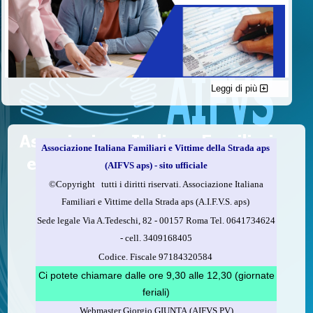
Leggi di più
C'è un modo di contribuire alle attività dell’A.I.F.V.S. a favore
delle vittime della strada e per dare giustizia ai superstiti ed ai
loro familiari che non costa nulla: devolvere il 5 per mille della
propria dichiarazione dei redditi all’A.I.F.V.S.
Associazione Italiana Familiari e Vittime della Strada aps
Come fare
(AIFVS aps) - sito ufficiale
1.
Compila la scheda CUD o del modello 730.
©​Copyright tutti i diritti riservati. Associazione Italiana
2.
Firma nel riquadro indicato come “Sostegno delle
Familiari e Vittime della Strada aps (A.I.F.V.S. aps)
organizzazioni non lucrative di utilità sociale, delle associazioni
Sede legale Via A.Tedeschi, 82 - 00157 Roma Tel. 0641734624
di promozione sociale...”
-
cell.
3409168405
3.
Indica nel riquadro
il codice fiscale dell’A.I.F.V.S.:
Codice. Fiscale 97184320584
97184320584
Ci potete chiamare dalle ore 9,30 alle 12,30 (giornate
feriali)
Webmaster Giorgio GIUNTA (AIFVS PV)