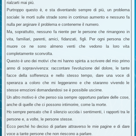
rialzarti mai più.
Purtroppo questo è, e sta diventando sempre di più, un problema
sociale: le morti sulle strade sono in continuo aumento e nessuno fa
nulla per arginare il problema e contenerne il numero.
Ma, soprattutto, nessuno fa niente per le persone che rimangono in
vita, familiari, parenti, amici, fidanzati, figli. Per ogni persona che
muore ce ne sono almeno venti che vedono la loro vita
completamente sconvolta.
Questo è uno dei motivi che mi hanno spinta a scrivere del mio primo
anno di sopravvivenza: raccontare l'evoluzione del dolore, le tante
facce della sofferenza e nello stesso tempo, dare una voce di
speranza a coloro che mi leggeranno e che staranno vivendo le
stesse emozioni domandandosi se è possibile uscirne.
Un altro motivo è che penso sia sempre opportuno parlare delle cose,
anche di quelle che ci possono intimorire, come la morte.
Ho sempre pensato che il silenzio uccida i sentimenti, i rapporti tra le
persone e, a volte, le persone stesse.
Ecco perché ho deciso di parlare attraverso le mie pagine e di dare
voce a tante persone che non riescono a parlare.