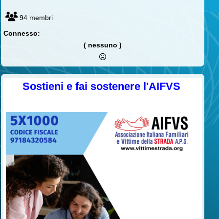
94 membri
Connesso:
( nessuno )
Sostieni e fai sostenere l'AIFVS