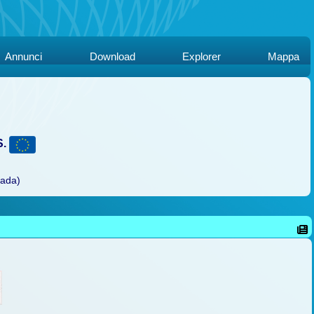
Annunci
Download
Explorer
Mappa
S.
rada)