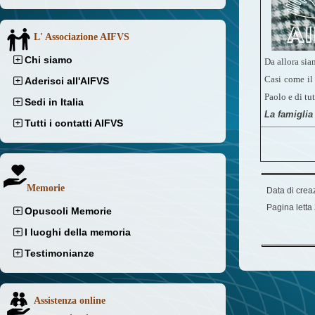
L' Associazione AIFVS
Chi siamo
Da allora sia
Casi come il 
Aderisci all'AIFVS
Paolo e di tu
Sedi in Italia
La famiglia
Tutti i contatti AIFVS
Memorie
Data di crea
Pagina letta
Opuscoli Memorie
I luoghi della memoria
Testimonianze
Assistenza online