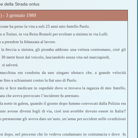
me della Strada onlus
) - 3 gennaio 1989
ome ha perso la vita a soli 25 anni mio fratello Paolo.
 a Torino, in via Reiss Romoli per svoltare a sinistra in via Lulli.
 a prendere la fidanzata al lavoro.
 la freccia a sinistra, gli piomba addosso una vettura contromano, cioè gli
a 30 metri fuori dal veicolo, lasciandolo senza vita sul marciapiedi,
 si salverà.
macchina era condotta da uno zingaro ubriaco che, a grande velocità
e fino a schiantarsi contro la fiat uno di Paolo.
to si fece medicare in ospedale dove si trovava la ragazza di mio fratello,
rata che aveva provocato l’incidente fu arrestato.
la notte in galera, quando il giorno dopo fummo convocati dalla Polizia era
ante avesse diversi fogli di via, cioè non avrebbe dovuto essere in Italia!!
n prestanome gli aveva dato un’auto, un’arma per uccidere nelle condizioni
esi dopo, nel processo che lo vedeva condannato in contumacia e dove fu