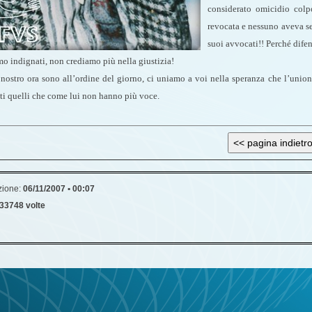
considerato omicidio colp
revocata e nessuno aveva sen
suoi avvocati!! Perché difen
mo indignati, non crediamo più nella giustizia!
nostro ora sono all’ordine del giorno, ci uniamo a voi nella speranza che l’unio
tti quelli che come lui non hanno più voce.
zione:
06/11/2007 • 00:07
33748 volte