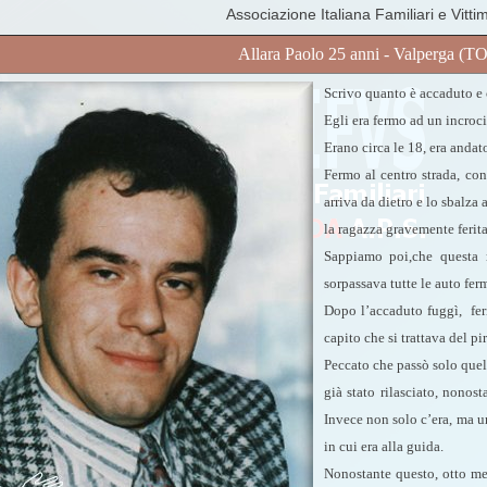
Associazione Italiana Familiari e Vitti
Allara Paolo 25 anni - Valperga (TO
Scrivo quanto è accaduto e c
Egli era fermo ad un incrocio
Erano circa le 18, era andato
Fermo al centro strada, con
arriva da dietro e lo sbalza 
la ragazza gravemente ferita
Sappiamo poi,che questa 
sorpassava tutte le auto ferm
Dopo l’accaduto fuggì, feri
capito che si trattava del pi
Peccato che passò solo quel
già stato rilasciato, nonost
Invece non solo c’era, ma u
in cui era alla guida.
Nonostante questo, otto m