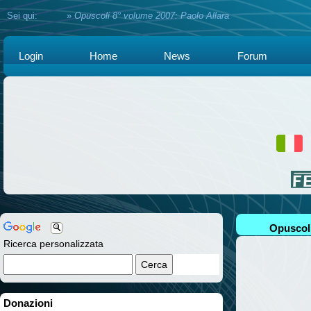
Sei qui:
Home
»
Opuscoli 8° volume 2007: Paolo Allara
Login
Home
News
Forum
Opuscoli
Ricerca personalizzata
Donazioni