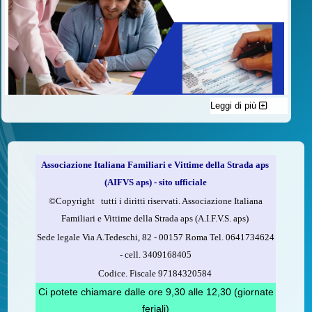
Leggi di più
C'è un modo di contribuire alle attività dell’A.I.F.V.S. a favore
delle vittime della strada e per dare giustizia ai superstiti ed ai
loro familiari che non costa nulla: devolvere il 5 per mille della
propria dichiarazione dei redditi all’A.I.F.V.S.
Associazione Italiana Familiari e Vittime della Strada aps
Come fare
(AIFVS aps) - sito ufficiale
1.
Compila la scheda CUD o del modello 730.
©​Copyright tutti i diritti riservati. Associazione Italiana
2.
Firma nel riquadro indicato come “Sostegno delle
Familiari e Vittime della Strada aps (A.I.F.V.S. aps)
organizzazioni non lucrative di utilità sociale, delle associazioni
Sede legale Via A.Tedeschi, 82 - 00157 Roma Tel. 0641734624
di promozione sociale...”
-
cell.
3409168405
3.
Indica nel riquadro
il codice fiscale dell’A.I.F.V.S.:
Codice. Fiscale 97184320584
97184320584
Ci potete chiamare dalle ore 9,30 alle 12,30 (giornate
feriali)