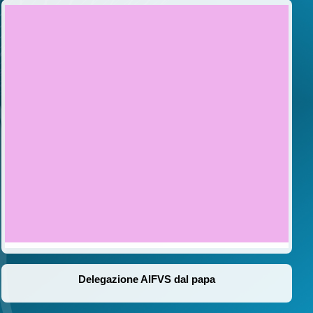
Delegazione AIFVS dal papa