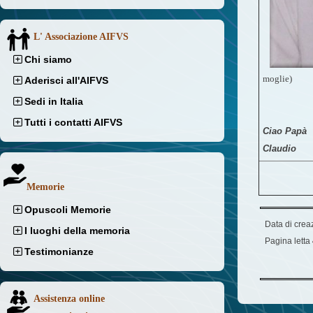
L' Associazione AIFVS
Chi siamo
moglie)
Aderisci all'AIFVS
Sedi in Italia
Tutti i contatti AIFVS
Ciao Papà
Claudio
Memorie
Opuscoli Memorie
Data di crea
I luoghi della memoria
Pagina letta
Testimonianze
Assistenza online