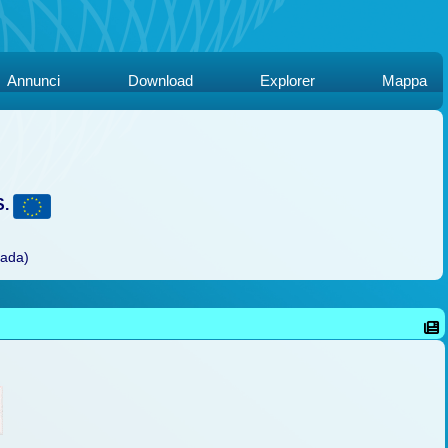
Annunci
Download
Explorer
Mappa
S.
rada)