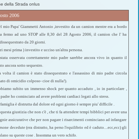
me della Strada onlus
osto 2006
del mio Papa' Giammetti Antonio ,investito da un camion mentre era a bordo
tta fermo ad uno STOP alle 8,30 del 28 Agosto 2006, il camion che l' ha
 dissequestrato da 20 giorni.
i mesi prima ) investito e ucciso un'altra persona.
 stata osservata correttamente mio padre sarebbe ancora vivo in quanto il
to ancora sotto sequestro.
 volta il camion è stato dissequestrato e l'assassino di mio padre circola
ato di omicidio colposo- cioe di nulla!).
 abbiamo subito un immenso shock per quanto accaduto , io in particolare ,
 padre ho cominciato ad avere problemi cardiaci legati allo stress.
amiglia è distrutta dal dolore ed ogni giorno è sempre piu' difficile .
questa giustizia che non c'è , che ti fa attendere tempi bibblici per avere una
agnie assicurative che per non pagare i risarcimenti cominciano ad infangare
rsone decedute (era distratto, ha perso l'equilibrio ed è caduto....ecc,ecc) gli
lano su queste cose .
Insomma un vero schifo.