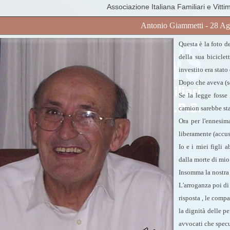
Associazione Italiana Familiari e Vitti
Antonio Giammetti - 28 Ag
Questa è la foto 
della sua bicicle
investito era stato
Dopo che aveva (se
Se la legge fosse
camion sarebbe sta
Ora per l'ennesima
liberamente (accus
Io e i miei figli
dalla morte di mio
Insomma la nostra f
L'arroganza poi di 
risposta , le comp
la dignità delle pe
avvocati che specu