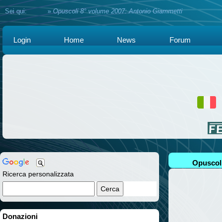
Sei qui:
Home
»
Opuscoli 8° volume 2007: Antonio Giammetti
Login
Home
News
Forum
Opuscoli
Ricerca personalizzata
Donazioni