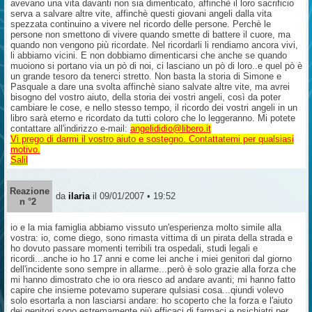
avevano una vita davanti non sia dimenticato, affinchè il loro sacrificio
serva a salvare altre vite, affinchè questi giovani angeli dalla vita
spezzata continuino a vivere nel ricordo delle persone. Perchè le
persone non smettono di vivere quando smette di battere il cuore, ma
quando non vengono più ricordate. Nel ricordarli li rendiamo ancora vivi,
li abbiamo vicini. E non dobbiamo dimenticarsi che anche se quando
muoiono si portano via un pò di noi, ci lasciano un pò di loro..e quel pò è
un grande tesoro da tenerci stretto. Non basta la storia di Simone e
Pasquale a dare una svolta affinchè siano salvate altre vite, ma avrei
bisogno del vostro aiuto, della storia dei vostri angeli, così da poter
cambiare le cose, e nello stesso tempo, il ricordo dei vostri angeli in un
libro sarà eterno e ricordato da tutti coloro che lo leggeranno. Mi potete
contattare all'indirizzo e-mail:
angelididio@libero.it
Vi prego di darmi il vostro aiuto e sostegno. Contattatemi per qualsiasi
motivo.
Salil
Reazione
da
ilaria
il 09/01/2007 • 19:52
n °2
io e la mia famiglia abbiamo vissuto un'esperienza molto simile alla
vostra: io, come diego, sono rimasta vittima di un pirata della strada e
ho dovuto passare momenti terribili tra ospedali, studi legali e
ricordi...anche io ho 17 anni e come lei anche i miei genitori dal giorno
dell'incidente sono sempre in allarme...però è solo grazie alla forza che
mi hanno dimostrato che io ora riesco ad andare avanti; mi hanno fatto
capire che insieme potevamo superare qulsiasi cosa...qiundi volevo
solo esortarla a non lasciarsi andare: ho scoperto che la forza e l'aiuto
dei genitori sono estremamente più efficaci di farmaci e psichiatri per