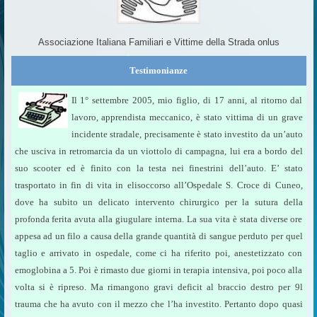
Associazione Italiana Familiari e Vittime della Strada onlus
Testimonianze
Il 1° settembre 2005, mio figlio, di 17 anni, al ritorno dal
lavoro, apprendista meccanico, è stato vittima di un grave
incidente stradale, precisamente è stato investito da un’auto
che usciva in retromarcia da un viottolo di campagna, lui era a bordo del
suo scooter ed è finito con la testa nei finestrini dell’auto. E’ stato
trasportato in fin di vita in elisoccorso all’Ospedale S. Croce di Cuneo,
dove ha subito un delicato intervento chirurgico per la sutura della
profonda ferita avuta alla giugulare interna. La sua vita è stata diverse ore
appesa ad un filo a causa della grande quantità di sangue perduto per quel
taglio e arrivato in ospedale, come ci ha riferito poi, anestetizzato con
emoglobina a 5. Poi è rimasto due giorni in terapia intensiva, poi poco alla
volta si è ripreso. Ma rimangono gravi deficit al braccio destro per 9l
trauma che ha avuto con il mezzo che l’ha investito. Pertanto dopo quasi