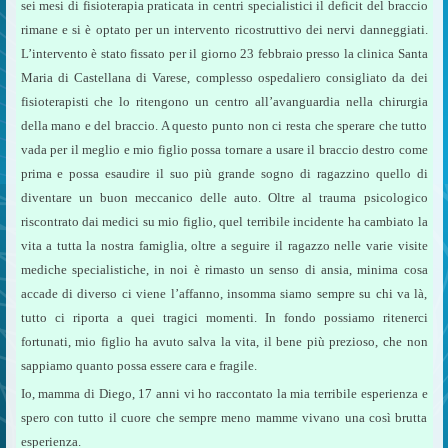
sei mesi di fisioterapia praticata in centri specialistici il deficit del braccio
rimane e si è optato per un intervento ricostruttivo dei nervi danneggiati.
L’intervento è stato fissato per il giorno 23 febbraio presso la clinica Santa
Maria di Castellana di Varese, complesso ospedaliero consigliato da dei
fisioterapisti che lo ritengono un centro all’avanguardia nella chirurgia
della mano e del braccio. A questo punto non ci resta che sperare che tutto
vada per il meglio e mio figlio possa tornare a usare il braccio destro come
prima e possa esaudire il suo più grande sogno di ragazzino quello di
diventare un buon meccanico delle auto. Oltre al trauma psicologico
riscontrato dai medici su mio figlio, quel terribile incidente ha cambiato la
vita a tutta la nostra famiglia, oltre a seguire il ragazzo nelle varie visite
mediche specialistiche, in noi è rimasto un senso di ansia, minima cosa
accade di diverso ci viene l’affanno, insomma siamo sempre su chi va là,
tutto ci riporta a quei tragici momenti. In fondo possiamo ritenerci
fortunati, mio figlio ha avuto salva la vita, il bene più prezioso, che non
sappiamo quanto possa essere cara e fragile.
Io, mamma di Diego, 17 anni vi ho raccontato la mia terribile esperienza e
spero con tutto il cuore che sempre meno mamme vivano una così brutta
esperienza.