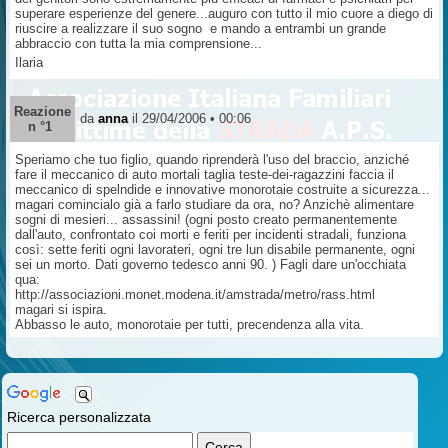
superare esperienze del genere...auguro con tutto il mio cuore a diego di
riuscire a realizzare il suo sogno e mando a entrambi un grande
abbraccio con tutta la mia comprensione...
Ilaria
Reazione
da
anna
il 29/04/2006 • 00:06
n °1
Speriamo che tuo figlio, quando riprenderà l'uso del braccio, anziché
fare il meccanico di auto mortali taglia teste-dei-ragazzini faccia il
meccanico di spelndide e innovative monorotaie costruite a sicurezza...
magari comincialo già a farlo studiare da ora, no? Anzichè alimentare
sogni di mesieri... assassini! (ogni posto creato permanentemente
dall'auto, confrontato coi morti e feriti per incidenti stradali, funziona
così: sette feriti ogni lavorateri, ogni tre lun disabile permanente, ogni
sei un morto. Dati governo tedesco anni 90. ) Fagli dare un'occhiata
qua:
http://associazioni.monet.modena.it/amstrada/metro/rass.html
magari si ispira.
Abbasso le auto, monorotaie per tutti, precendenza alla vita.
Ricerca personalizzata