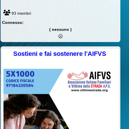
93 membri
Connesso:
( nessuno )
Sostieni e fai sostenere l'AIFVS