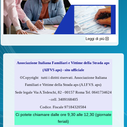
Leggi di più
C'è un modo di contribuire alle attività dell’A.I.F.V.S. a favore
delle vittime della strada e per dare giustizia ai superstiti ed ai
loro familiari che non costa nulla: devolvere il 5 per mille della
propria dichiarazione dei redditi all’A.I.F.V.S.
Associazione Italiana Familiari e Vittime della Strada aps
Come fare
(AIFVS aps) - sito ufficiale
1.
Compila la scheda CUD o del modello 730.
©​Copyright tutti i diritti riservati. Associazione Italiana
2.
Firma nel riquadro indicato come “Sostegno delle
Familiari e Vittime della Strada aps (A.I.F.V.S. aps)
organizzazioni non lucrative di utilità sociale, delle associazioni
Sede legale Via A.Tedeschi, 82 - 00157 Roma Tel. 0641734624
di promozione sociale...”
-
cell.
3409168405
3.
Indica nel riquadro
il codice fiscale dell’A.I.F.V.S.:
Codice. Fiscale 97184320584
97184320584
Ci potete chiamare dalle ore 9,30 alle 12,30 (giornate
feriali)