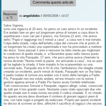
Commenta questo articolo
Reazione
da
angelididio
il 09/06/2008 • 14:07
n °3
Salve Signora,
sono una ragazza di 20 anni, ho perso un caro amico In un incidente.
Era andato fare un giro sul lungomare prima di tornare a casa dove lo
aspettavano i suoi cari per il pranzo, ma Simone,21 anni, che aveva
detto "Papà vi raggiungo tra 5 minuti a casa", a casa non è mai tornato.
Colpa della strada, colpa dell'asfalto,colpa del comune che al posto di
un lungomare ha creato una superstrada e non ha provveduto a mettere
dei dossi. Sono passati 2 anni e nessuno ha fatto niente per migliorare
le condizioni di quella strada, e a Novembre quasi nello stesso punto
ha perso la vita Pasquale, 17 anni, che poco prima aveva chiamato la
nonna dicendo "Nonna metti la pasta sto arrivando a casa", ma un auto
gli ha tagliato la strada, il forte impatto lo ha scaraventato su una
seconda auto, Pasquale era in fin di vita; l'ambulanza che sbaglia strada
creando un incidente, pochi minuti di ritardo, Pasquale non ce l'ha fatta.
Il padre malato di tumore era andato con il resto della famiglia a Padre
Pio, Pasquale non era voluto andare, ed era rimasto con la nonna. I
genitori appena arrivati a Padre Pio hanno avuto l'orribile telefonate.
Tutti conoscevano Simone e Pasquale, ragazzi allegri, solari, conosciuti
da tutti per il loro grande cuore. Nostante siano state spezzate due vite
quella strada non è stata rivista secondo il codice stradale. E mi chiedo
fin quanto ancora deve diventare il cimitero di giovani ragazzi pieni di
vita, con tanti sogni e progetti da realizzare. Proprio per questi incidenti
ho deciso di scrivere un libro, affinchè il sacrificio di ragazzi che ancora