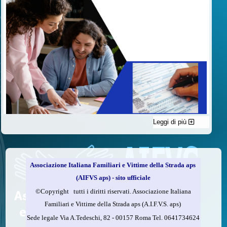
Leggi di più
C'è un modo di contribuire alle attività dell’A.I.F.V.S. a favore
delle vittime della strada e per dare giustizia ai superstiti ed ai
loro familiari che non costa nulla: devolvere il 5 per mille della
propria dichiarazione dei redditi all’A.I.F.V.S.
Associazione Italiana Familiari e Vittime della Strada aps
Come fare
(AIFVS aps) - sito ufficiale
1.
Compila la scheda CUD o del modello 730.
©​Copyright tutti i diritti riservati. Associazione Italiana
2.
Firma nel riquadro indicato come “Sostegno delle
Familiari e Vittime della Strada aps (A.I.F.V.S. aps)
organizzazioni non lucrative di utilità sociale, delle associazioni
Sede legale Via A.Tedeschi, 82 - 00157 Roma Tel. 0641734624
di promozione sociale...”