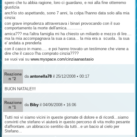
spero che tu abbia ragione, loro ci guardano, e noi alla fine otterremo
giustizia
anch'io sto aspettando, sono 7 anni, la colpa l'hanno data solo alla mia
cinzia:
con grave imprudenza attraversava i binari provocando con il suo
comportamento la morte dell'amica.............
amica??? ma l'altra famiglia mi ha chiesto un miliardo e mezzo di lire....
ma la mia accompagnava la sua a casa... la mia era a scuola.. la sua
e' andata a prenderla
con il casco in mano..... e poi hanno trovato un testimone che viene a
dire che il casco l'ha comprato cinzia????
se vuoi vai su
www.myspace.com/cinziaanastasio
Reazione
da
antonella78
il 25/12/2008 • 00:17
n °2
BUON NATALE!!!
Reazione
da
Biby
il 04/06/2008 • 16:06
n °1
Tutti noi vi siamo vicini in queste giornate di dolore e di ricordi...siamo
convinti che stefano vi aiuterà in questo percorso di vita molto pesante
d'affrontare..un abbraccio sentitio da tutti...e un bacio al cielo per
Stefano...