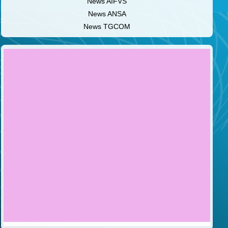
News AIFVS
News ANSA
News TGCOM