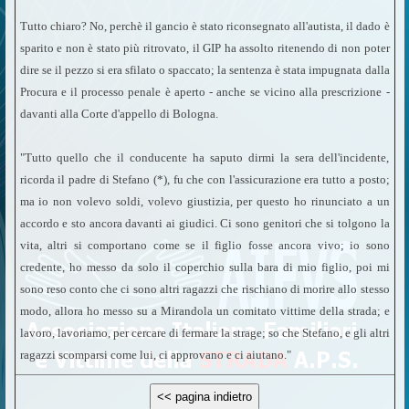
Tutto chiaro? No, perchè il gancio è stato riconsegnato all'autista, il dado è
sparito e non è stato più ritrovato, il GIP ha assolto ritenendo di non poter
dire se il pezzo si era sfilato o spaccato; la sentenza è stata impugnata dalla
Procura e il processo penale è aperto - anche se vicino alla prescrizione -
davanti alla Corte d'appello di Bologna.
"Tutto quello che il conducente ha saputo dirmi la sera dell'incidente,
ricorda il padre di Stefano (*), fu che con l'assicurazione era tutto a posto;
ma io non volevo soldi, volevo giustizia, per questo ho rinunciato a un
accordo e sto ancora davanti ai giudici. Ci sono genitori che si tolgono la
vita, altri si comportano come se il figlio fosse ancora vivo; io sono
credente, ho messo da solo il coperchio sulla bara di mio figlio, poi mi
sono reso conto che ci sono altri ragazzi che rischiano di morire allo stesso
modo, allora ho messo su a Mirandola un comitato vittime della strada; e
lavoro, lavoriamo, per cercare di fermare la strage; so che Stefano, e gli altri
ragazzi scomparsi come lui, ci approvano e ci aiutano."