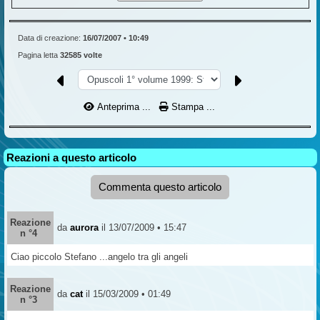
Data di creazione:
16/07/2007 • 10:49
Pagina letta
32585 volte
Anteprima ...
Stampa ...
Reazioni a questo articolo
Commenta questo articolo
Reazione
da
aurora
il 13/07/2009 • 15:47
n °4
Ciao piccolo Stefano ...angelo tra gli angeli
Reazione
da
cat
il 15/03/2009 • 01:49
n °3