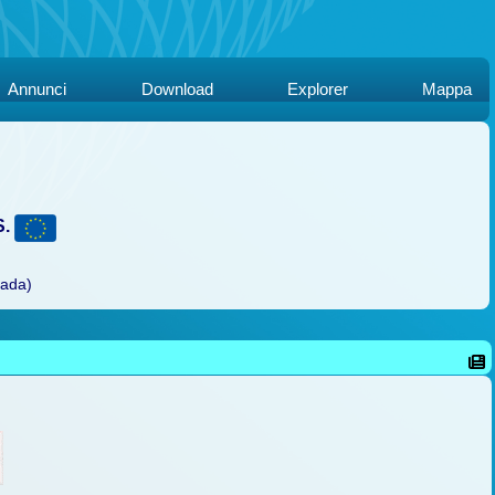
Annunci
Download
Explorer
Mappa
S.
rada)