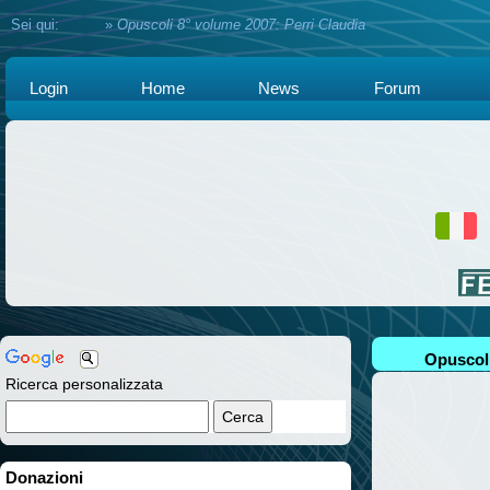
Sei qui:
Home
»
Opuscoli 8° volume 2007: Perri Claudia
Login
Home
News
Forum
Opuscoli
Ricerca personalizzata
Donazioni