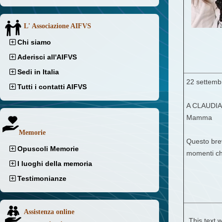
L' Associazione AIFVS
Chi siamo
Aderisci all'AIFVS
Sedi in Italia
22 settemb
Tutti i contatti AIFVS
A CLAUDIA
Mamma
Memorie
Questo brev
Opuscoli Memorie
momenti che
I luoghi della memoria
Testimonianze
Assistenza online
This text w