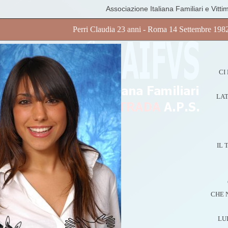
Associazione Italiana Familiari e Vitti
Perri Claudia 23 anni - Roma 14 Settembre 198
CI
LAT
IL 
CHE 
LU