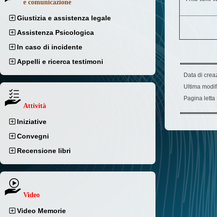
e comunicazione
Giustizia e assistenza legale
Assistenza Psicologica
In caso di incidente
Appelli e ricerca testimoni
Data di crea
Ultima modif
Pagina letta
Attività
Iniziative
Convegni
Recensione libri
Video
Video Memorie