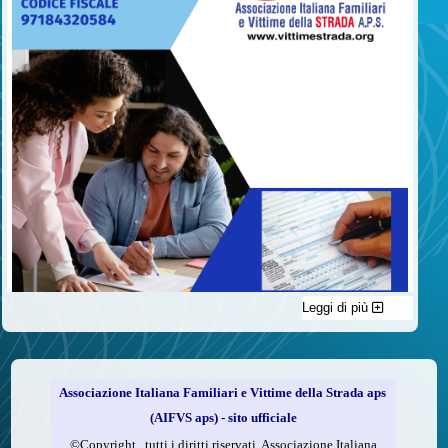
Leggi di più
C'è un modo di contribuire alle attività dell’A.I.F.V.S. a favore
delle vittime della strada e per dare giustizia ai superstiti ed ai
loro familiari che non costa nulla: devolvere il 5 per mille della
propria dichiarazione dei redditi all’A.I.F.V.S.
Associazione Italiana Familiari e Vittime della Strada aps
Come fare
(AIFVS aps) - sito ufficiale
1.
Compila la scheda CUD o del modello 730.
©​Copyright tutti i diritti riservati. Associazione Italiana