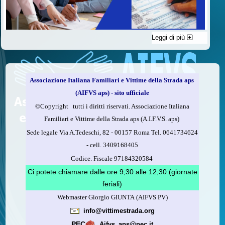
Leggi di più
C'è un modo di contribuire alle attività dell’A.I.F.V.S. a favore
delle vittime della strada e per dare giustizia ai superstiti ed ai
loro familiari che non costa nulla: devolvere il 5 per mille della
propria dichiarazione dei redditi all’A.I.F.V.S.
Associazione Italiana Familiari e Vittime della Strada aps
Come fare
(AIFVS aps) - sito ufficiale
1.
Compila la scheda CUD o del modello 730.
©​Copyright tutti i diritti riservati. Associazione Italiana
2.
Firma nel riquadro indicato come “Sostegno delle
Familiari e Vittime della Strada aps (A.I.F.V.S. aps)
organizzazioni non lucrative di utilità sociale, delle associazioni
Sede legale Via A.Tedeschi, 82 - 00157 Roma Tel. 0641734624
di promozione sociale...”
-
cell.
3409168405
3.
Indica nel riquadro
il codice fiscale dell’A.I.F.V.S.:
Codice. Fiscale 97184320584
97184320584
Ci potete chiamare dalle ore 9,30 alle 12,30 (giornate
feriali)
Webmaster Giorgio GIUNTA (AIFVS PV)
Leggi come fare
info@vittimestrada.org
(versione stampabile)
PEC
Aifvs_aps@pec.it