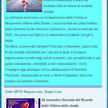
invita la cittadinanza a unirsi nel
ricordare tutte le vittime di incidenti
stradali.
La cerimonia avrà inizio con la deposizione della Corona al
Monumento Vittime della Strada. L’associazione era stata fondata
quasi trent’anni fa da Vincenzo Cannarozzo, venuto a mancare nel
2020, che perse suo figlio in un drammatico incidente che gli fu
fatale.
Da allora, insieme alle famiglie Perniciaro e Manodoro, spese tutte
le sue energie soprattutto per i giovani ai quali si rivolgeva
organizzando incontri negli istituti scolastici, per sensibilizzarli a una
guida consapevole, invitandoli a non sottovalutarne i rischi.
L’impegno oggi prosegue con la collaborazione di Giovanni
Perniciaro, responsabile di zona, e Mario Pregnolato, attivo da
sempre sul territorio cinisellese.
Sede AIFVS Ragusa resp. Biagio Lisa
16 novembre Giornata del Ricordo
delle Vittime della strada