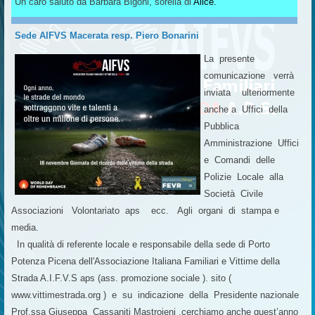
Un caro saluto da Barbara Bigoni, sorella di
Alice.
Sede AIFVS Macerata resp. Piero Bonarini
La presente
comunicazione verrà
inviata ulteriormente
anche a Uffici della
Pubblica
Amministrazione Uffici
e Comandi delle
Polizie Locale alla
Società Civile
Associazioni Volontariato aps ecc. Agli organi di stampa e
media.
In qualità di referente locale e responsabile della sede di Porto
Potenza Picena dell'Associazione Italiana Familiari e Vittime della
Strada A.I.F.V.S aps (ass. promozione sociale ). sito (
www.vittimestrada.org ) e su indicazione della Presidente nazionale
Prof.ssa Giuseppa Cassaniti Mastrojeni ,cerchiamo anche quest’anno