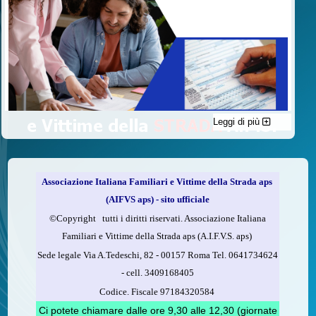
Leggi di più
C'è un modo di contribuire alle attività dell’A.I.F.V.S. a favore
delle vittime della strada e per dare giustizia ai superstiti ed ai
loro familiari che non costa nulla: devolvere il 5 per mille della
propria dichiarazione dei redditi all’A.I.F.V.S.
Associazione Italiana Familiari e Vittime della Strada aps
Come fare
(AIFVS aps) - sito ufficiale
1.
Compila la scheda CUD o del modello 730.
©​Copyright tutti i diritti riservati. Associazione Italiana
2.
Firma nel riquadro indicato come “Sostegno delle
Familiari e Vittime della Strada aps (A.I.F.V.S. aps)
organizzazioni non lucrative di utilità sociale, delle associazioni
Sede legale Via A.Tedeschi, 82 - 00157 Roma Tel. 0641734624
di promozione sociale...”
-
cell.
3409168405
3.
Indica nel riquadro
il codice fiscale dell’A.I.F.V.S.:
Codice. Fiscale 97184320584
97184320584
Ci potete chiamare dalle ore 9,30 alle 12,30 (giornate