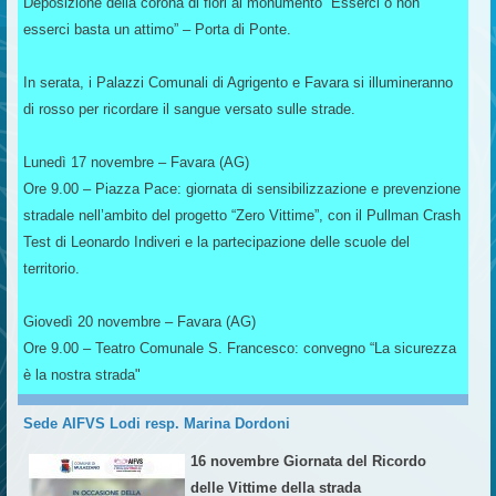
Deposizione della corona di fiori al monumento “Esserci o non
esserci basta un attimo” – Porta di Ponte.
In serata, i Palazzi Comunali di Agrigento e Favara si illumineranno
di rosso per ricordare il sangue versato sulle strade.
Lunedì 17 novembre – Favara (AG)
Ore 9.00 – Piazza Pace: giornata di sensibilizzazione e prevenzione
stradale nell’ambito del progetto “Zero Vittime”, con il Pullman Crash
Test di Leonardo Indiveri e la partecipazione delle scuole del
territorio.
Giovedì 20 novembre – Favara (AG)
Ore 9.00 – Teatro Comunale S. Francesco: convegno “La sicurezza
è la nostra strada"
Sede AIFVS Lodi resp. Marina Dordoni
16 novembre Giornata del Ricordo
delle Vittime della strada