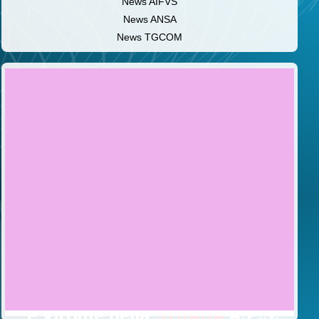
News AIFVS
News ANSA
News TGCOM