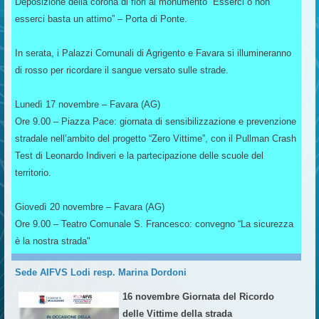
Deposizione della corona di fiori al monumento “Esserci o non
esserci basta un attimo” – Porta di Ponte.
In serata, i Palazzi Comunali di Agrigento e Favara si illumineranno
di rosso per ricordare il sangue versato sulle strade.
Lunedì 17 novembre – Favara (AG)
Ore 9.00 – Piazza Pace: giornata di sensibilizzazione e prevenzione
stradale nell’ambito del progetto “Zero Vittime”, con il Pullman Crash
Test di Leonardo Indiveri e la partecipazione delle scuole del
territorio.
Giovedì 20 novembre – Favara (AG)
Ore 9.00 – Teatro Comunale S. Francesco: convegno “La sicurezza
è la nostra strada"
Sede AIFVS Lodi resp. Marina Dordoni
16 novembre Giornata del Ricordo
delle Vittime della strada