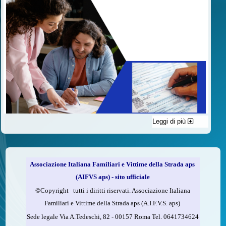
Leggi di più
C'è un modo di contribuire alle attività dell’A.I.F.V.S. a favore
delle vittime della strada e per dare giustizia ai superstiti ed ai
loro familiari che non costa nulla: devolvere il 5 per mille della
propria dichiarazione dei redditi all’A.I.F.V.S.
Associazione Italiana Familiari e Vittime della Strada aps
Come fare
(AIFVS aps) - sito ufficiale
1.
Compila la scheda CUD o del modello 730.
©​Copyright tutti i diritti riservati. Associazione Italiana
2.
Firma nel riquadro indicato come “Sostegno delle
Familiari e Vittime della Strada aps (A.I.F.V.S. aps)
organizzazioni non lucrative di utilità sociale, delle associazioni
Sede legale Via A.Tedeschi, 82 - 00157 Roma Tel. 0641734624
di promozione sociale...”