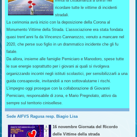
invita la cittadinanza a unirsi nel
ricordare tutte le vittime di incidenti
stradali.
La cerimonia avrà inizio con la deposizione della Corona al
Monumento Vittime della Strada. L’associazione era stata fondata
quasi trent’anni fa da Vincenzo Cannarozzo, venuto a mancare nel
2020, che perse suo figlio in un drammatico incidente che gli fu
fatale.
Da allora, insieme alle famiglie Perniciaro e Manodoro, spese tutte
le sue energie soprattutto per i giovani ai quali si rivolgeva
organizzando incontri negli istituti scolastici, per sensibilizzarli a una
guida consapevole, invitandoli a non sottovalutarne i rischi.
L’impegno oggi prosegue con la collaborazione di Giovanni
Perniciaro, responsabile di zona, e Mario Pregnolato, attivo da
sempre sul territorio cinisellese.
Sede AIFVS Ragusa resp. Biagio Lisa
16 novembre Giornata del Ricordo
delle Vittime della strada