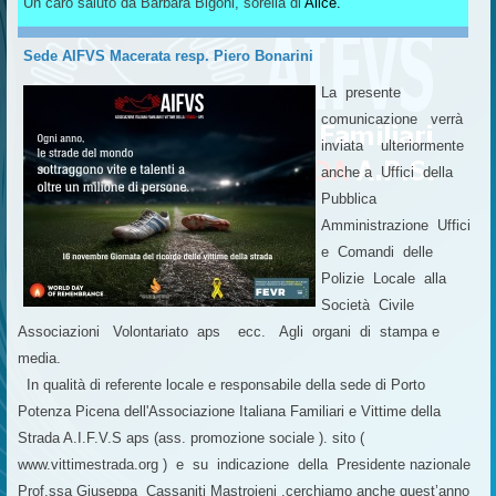
Un caro saluto da Barbara Bigoni, sorella di
Alice.
Sede AIFVS Macerata resp. Piero Bonarini
La presente
comunicazione verrà
inviata ulteriormente
anche a Uffici della
Pubblica
Amministrazione Uffici
e Comandi delle
Polizie Locale alla
Società Civile
Associazioni Volontariato aps ecc. Agli organi di stampa e
media.
In qualità di referente locale e responsabile della sede di Porto
Potenza Picena dell'Associazione Italiana Familiari e Vittime della
Strada A.I.F.V.S aps (ass. promozione sociale ). sito (
www.vittimestrada.org ) e su indicazione della Presidente nazionale
Prof.ssa Giuseppa Cassaniti Mastrojeni ,cerchiamo anche quest’anno