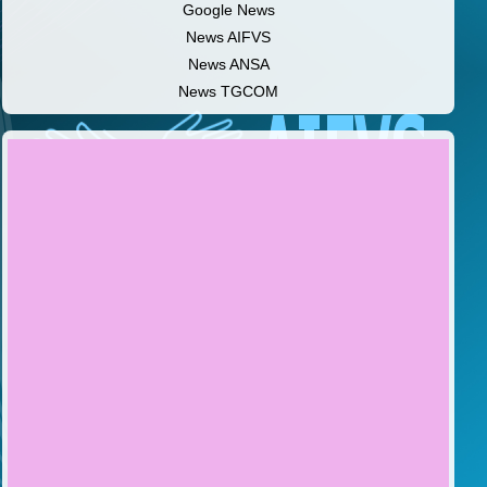
Google News
News AIFVS
News ANSA
News TGCOM