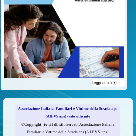
Leggi di più
C'è un modo di contribuire alle attività dell’A.I.F.V.S. a favore
delle vittime della strada e per dare giustizia ai superstiti ed ai
loro familiari che non costa nulla: devolvere il 5 per mille della
propria dichiarazione dei redditi all’A.I.F.V.S.
Associazione Italiana Familiari e Vittime della Strada aps
Come fare
(AIFVS aps) - sito ufficiale
1.
Compila la scheda CUD o del modello 730.
©​Copyright tutti i diritti riservati. Associazione Italiana
2.
Firma nel riquadro indicato come “Sostegno delle
Familiari e Vittime della Strada aps (A.I.F.V.S. aps)