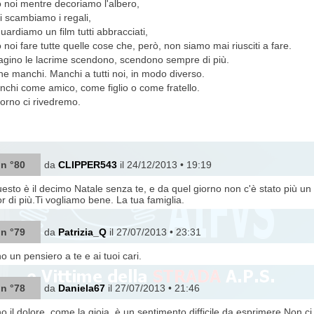
noi mentre decoriamo l'albero,
i scambiamo i regali,
uardiamo un film tutti abbracciati,
noi fare tutte quelle cose che, però, non siamo mai riusciti a fare.
gino le lacrime scendono, scendono sempre di più.
che manchi. Manchi a tutti noi, in modo diverso.
nchi come amico, come figlio o come fratello.
orno ci rivedremo.
 n °80
da
CLIPPER543
il 24/12/2013 • 19:19
uesto è il decimo Natale senza te, e da quel giorno non c'è stato più u
 di più.Ti vogliamo bene. La tua famiglia.
 n °79
da
Patrizia_Q
il 27/07/2013 • 23:31
o un pensiero a te e ai tuoi cari.
 n °78
da
Daniela67
il 27/07/2013 • 21:46
no,il dolore, come la gioia, è un sentimento difficile da esprimere.Non 