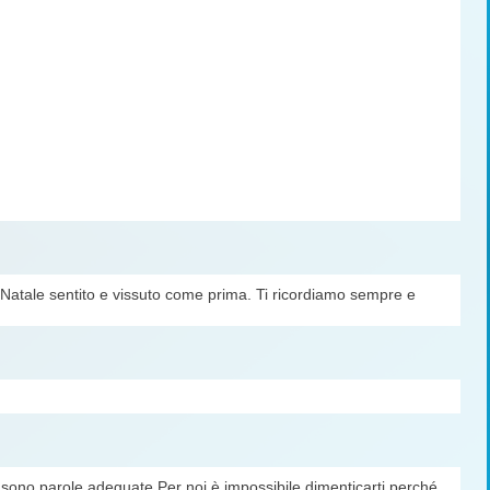
n Natale sentito e vissuto come prima. Ti ricordiamo sempre e
ci sono parole adeguate.Per noi è impossibile dimenticarti perché