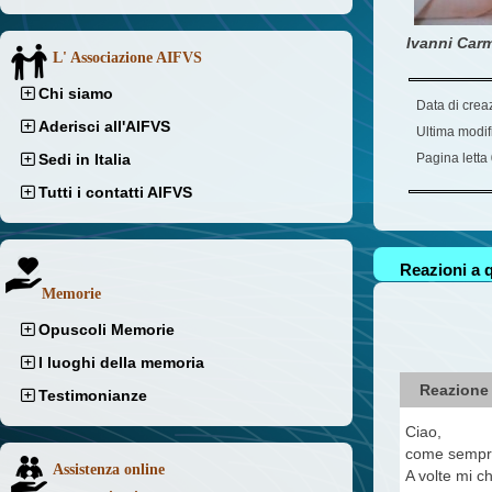
Ivanni Carm
L' Associazione AIFVS
Chi siamo
Data di crea
Aderisci all'AIFVS
Ultima modif
Sedi in Italia
Pagina letta
Tutti i contatti AIFVS
Reazioni a q
Memorie
Opuscoli Memorie
I luoghi della memoria
Reazione
Testimonianze
Ciao,
come sempre 
Assistenza online
A volte mi c