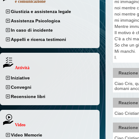
mi immagino 
e comunicazione
noi mentre c
Giustizia e assistenza legale
noi mentre g
mi immagino 
Assistenza Psicologica
Mentre imma
In caso di incidente
Il motivo è 
C'è a chi ma
Appelli e ricerca testimoni
So che un gi
Mi manchi.
I.
Attività
Reazione
Iniziative
Ciao Cris, q
Convegni
domani ancor
Recensione libri
Reazione
Ciao Cristian
Video
Reazione
Video Memorie
Ciao Cristia