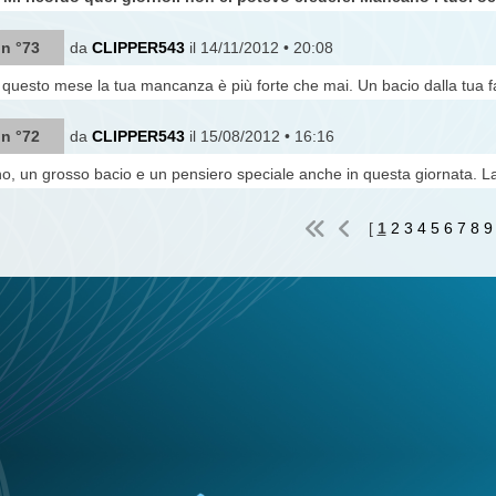
 n °73
da
CLIPPER543
il 14/11/2012 • 20:08
n questo mese la tua mancanza è più forte che mai. Un bacio dalla tua f
 n °72
da
CLIPPER543
il 15/08/2012 • 16:16
no, un grosso bacio e un pensiero speciale anche in questa giornata. La
[
1
2
3
4
5
6
7
8
9