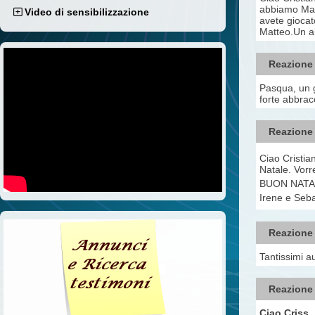
abbiamo Marti
Video di sensibilizzazione
avete giocat
Matteo.Un a
Reazione
Pasqua, un gi
forte abbracc
Reazione
Ciao Cristia
Natale. Vorr
BUON NATA
Irene e Seb
Reazione
Tantissimi au
Reazione
Ciao Criss..