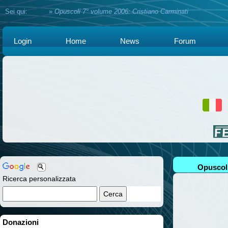
Sei qui:
Home
»
Opuscoli 7° volume 2006: Cristiano Carminati
Login
Home
News
Forum
Opuscoli
Ricerca personalizzata
Donazioni