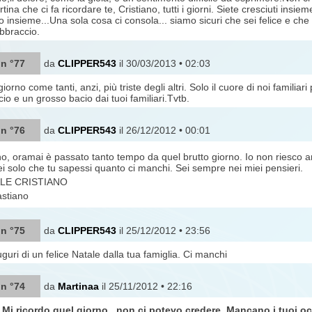
na che ci fa ricordare te, Cristiano, tutti i giorni. Siete cresciuti insie
o insieme...Una sola cosa ci consola... siamo sicuri che sei felice e che 
bbraccio.
 n °77
da
CLIPPER543
il 30/03/2013 • 02:03
orno come tanti, anzi, più triste degli altri. Solo il cuore di noi familiar
io e un grosso bacio dai tuoi familiari.Tvtb.
 n °76
da
CLIPPER543
il 26/12/2012 • 00:01
no, oramai è passato tanto tempo da quel brutto giorno. Io non riesco a
ei solo che tu sapessi quanto ci manchi. Sei sempre nei miei pensieri.
LE CRISTIANO
astiano
 n °75
da
CLIPPER543
il 25/12/2012 • 23:56
guri di un felice Natale dalla tua famiglia. Ci manchi
 n °74
da
Martinaa
il 25/11/2012 • 22:16
 Mi ricordo quel giorno.. non ci potevo credere. Mancano i tuoi occh