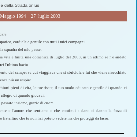
me della Strada onlus
 Maggio 1994  27 luglio 2003
care.
mpatico, cordiale e gentile con tutti i miei compagni.
la squadra del mio paese.
a sua vita è finita una domenica di luglio del 2003, in un attimo se n'è andato
rci l'ultimo bacio.
nto del camper su cui viaggiava che si sbriciola e lui che viene risucchiato
enza più un respiro.
ioni pieni di vita, le tue risate, il tuo modo educato e gentile di quando ci
e allegro di quando giocavi.
passato insieme, grazie di cuore.
 mente e l'amore che sentiamo e che continui a darci ci danno la forza di
tuo fratellino che tu non hai potuto vedere ma che proteggi da lassù.