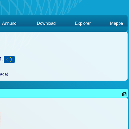
Annunci
Download
Explorer
Mappa
S.
rada)