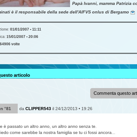
Papà Ivanni, mamma Patrizia co
inati è il responsabile della sede dell'AIFVS onlus di Bergamo
zione:
01/01/2007 • 11:11
ica:
15/01/2007 • 20:06
64906 volte
uesto articolo
Commenta questo art
 n °81
da
CLIPPER543
il 24/12/2013 • 19:26
è passato un altro anno, un altro anno senza te.
hiedo come sarebbe la nostra famiglia se tu ci fossi ancora...