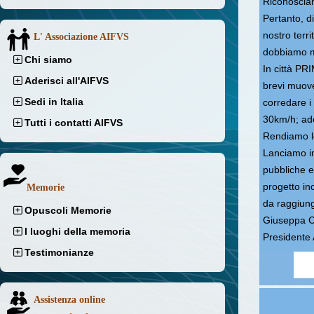
Riconosciam
Pertanto, di
nostro terri
L' Associazione AIFVS
dobbiamo mo
Chi siamo
In città PR
Aderisci all'AIFVS
brevi muover
Sedi in Italia
corredare i 
30km/h; ado
Tutti i contatti AIFVS
Rendiamo le 
Lanciamo in 
pubbliche e 
progetto ind
Memorie
da raggiung
Opuscoli Memorie
Giuseppa Ca
I luoghi della memoria
Presidente
Testimonianze
Assistenza online