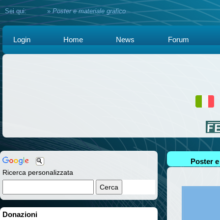
Sei qui:
Home
»
Poster e materiale grafico
Login
Home
News
Forum
Poster e
Ricerca personalizzata
Donazioni