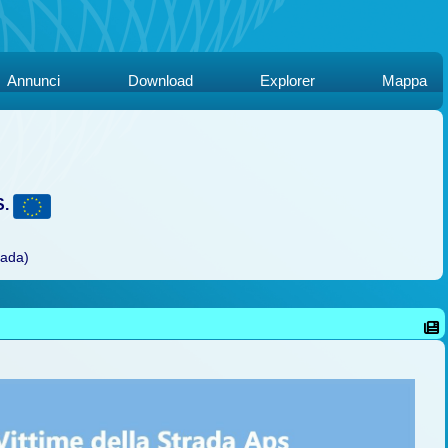
Annunci
Download
Explorer
Mappa
S.
rada)