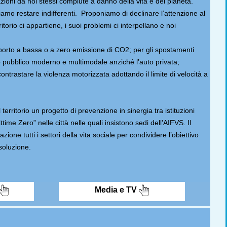
oni da noi stessi compiute a danno della vita e del pianeta.
siamo restare indifferenti. Proponiamo di declinare l’attenzione al
ritorio ci appartiene, i suoi problemi ci interpellano e noi
sporto a bassa o a zero emissione di CO2; per gli spostamenti
rto pubblico moderno e multimodale anziché l’auto privata;
 contrastare la violenza motorizzata adottando il limite di velocità a
erritorio un progetto di prevenzione in sinergia tra istituzioni
ime Zero” nelle città nelle quali insistono sedi dell’AIFVS. Il
one tutti i settori della vita sociale per condividere l’obiettivo
soluzione.
Media e TV