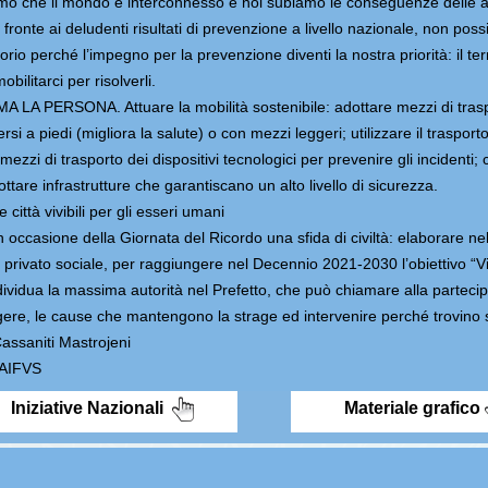
o che il mondo è interconnesso e noi subiamo le conseguenze delle azi
 fronte ai deludenti risultati di prevenzione a livello nazionale, non pos
torio perché l’impegno per la prevenzione diventi la nostra priorità: il ter
bilitarci per risolverli.
IMA LA PERSONA. Attuare la mobilità sostenibile: adottare mezzi di tra
si a piedi (migliora la salute) o con mezzi leggeri; utilizzare il traspo
mezzi di trasporto dei dispositivi tecnologici per prevenire gli incidenti;
ttare infrastrutture che garantiscano un alto livello di sicurezza.
città vivibili per gli esseri umani
occasione della Giornata del Ricordo una sfida di civiltà: elaborare nel t
privato sociale, per raggiungere nel Decennio 2021-2030 l’obiettivo “Vitt
ividua la massima autorità nel Prefetto, che può chiamare alla partecipazi
ere, le cause che mantengono la strage ed intervenire perché trovino 
ssaniti Mastrojeni
 AIFVS
Iniziative Nazionali
Materiale grafico