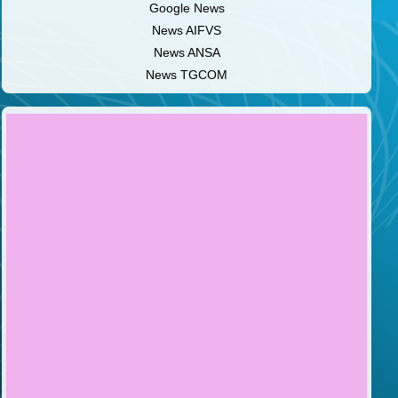
Google News
News AIFVS
News ANSA
News TGCOM