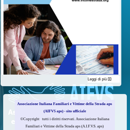
Leggi di più
C'è un modo di contribuire alle attività dell’A.I.F.V.S. a favore
delle vittime della strada e per dare giustizia ai superstiti ed ai
loro familiari che non costa nulla: devolvere il 5 per mille della
propria dichiarazione dei redditi all’A.I.F.V.S.
Associazione Italiana Familiari e Vittime della Strada aps
Come fare
(AIFVS aps) - sito ufficiale
1.
Compila la scheda CUD o del modello 730.
©​Copyright tutti i diritti riservati. Associazione Italiana
2.
Firma nel riquadro indicato come “Sostegno delle
Familiari e Vittime della Strada aps (A.I.F.V.S. aps)