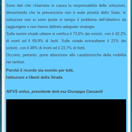
Sono dati che chiamano in causa la responsabilità delle istituzioni,
dimostrando che la prevenzione non è reale priorità dello Stato: le
istituzioni non si sono poste in tempo il problema dell’obiettivo da
raggiungere e non hanno definito adeguate strategie.
Sulle nostre strade urbane si verifica il 73,6% dei sinistri, con il 42,2%
di morti ed il 69,9% di feriti. Sulle strade extraurbane il 21% dei
sinistri, con il 48% di morti ed il 23,7% di feriti.
Occorre, pertanto, porre attenzione alfe caratteristiche della mobilità
nei territori.
Perché il ricordo sia monito per tutti,
Istituzioni e Utenti della Strada
AIFVS onlus, presidente dott.ssa Giuseppa Cassaniti