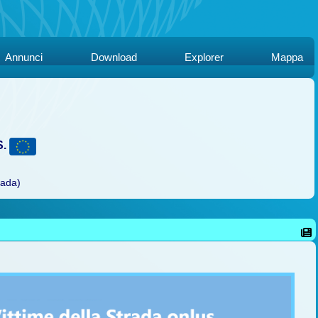
Annunci
Download
Explorer
Mappa
S.
rada)