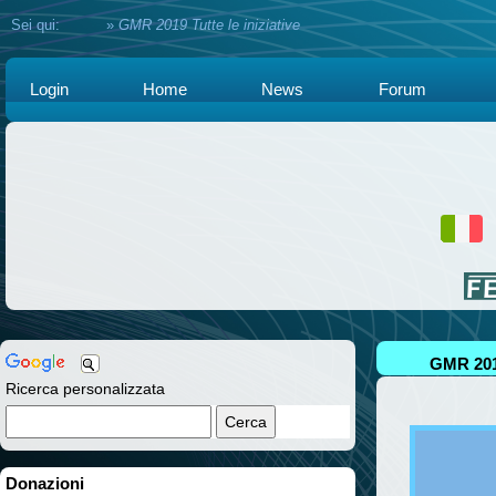
Sei qui:
Home
»
GMR 2019 Tutte le iniziative
Login
Home
News
Forum
GMR 2019
Ricerca personalizzata
Donazioni