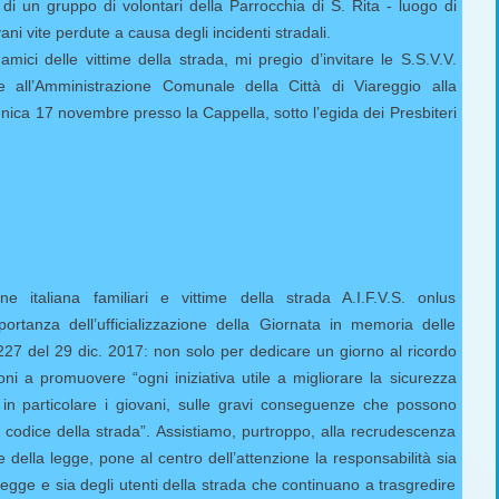
i un gruppo di volontari della Parrocchia di S. Rita - luogo di
ani vite perdute a causa degli incidenti stradali.
 amici delle vittime della strada, mi pregio d’invitare le S.S.V.V.
e all’Amministrazione Comunale della Città di Viareggio alla
enica 17 novembre presso la Cappella, sotto l’egida dei Presbiteri
italiana familiari e vittime della strada A.I.F.V.S. onlus
portanza dell’ufficializzazione della Giornata in memoria delle
 227 del 29 dic. 2017: non solo per dedicare un giorno al ricordo
uzioni a promuovere “ogni iniziativa utile a migliorare la sicurezza
, in particolare i giovani, sulle gravi conseguenze che possono
 codice della strada”. Assistiamo, purtroppo, alla recrudescenza
e della legge, pone al centro dell’attenzione la responsabilità sia
legge e sia degli utenti della strada che continuano a trasgredire