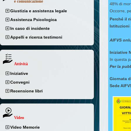
e comunicazione
48% di morti
Giustizia e assistenza legale
Occorre, per
Perché il r
Assistenza Psicologica
Istituzioni
In caso di incidente
Appelli e ricerca testimoni
AIFVS onlu
Iniziative 
In questa pa
Attività
Per la pub
Iniziative
Giornata d
Convegni
Sede AIFVS
Recensione libri
Video
Video Memorie