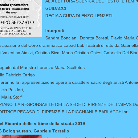
ALlA LETTURA SCENICA DEL TESTO IL TEMP
GUIDACCI
REGIA A CURA DI ENZO LENZETII
Interpreti
Sandra Bonciani, Doretta Boretti, Flavio Maria 
ecipazione del Coro drammatico Labad Lab.Teatrali diretto da Gabriell
ri Valentina Aiazzi, Cristina Bica, Maria Cristina Chiesi,Gabriella Del Bi
eguite dal Maestro Lorenzo Maria Scultetus
io Fabrizio Orrigo
anno la rappresentazione opere a carattere sacro degli artisti Antonio
icio Polidori,
 Maila Stolfi
ZIANO: LA RESPONSABILE DELLA SEDE DI FIRENZE DELL'AIFVS Do
DITRICE PEGASO DI FIRENZE E LA PICCHIANI E BARLACCHl srl
el Ricordo delle vittime della strada 2019
 Bologna resp. Gabriele Torsello