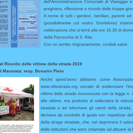
dell’Amministrazione Comunale di Viareggio e d
preghiera, riflessione e ricordo delle troppe giov
A nome di tutti i genitori, familiari, parenti ed
(possibilmente col vostro Gonfalone) insiem
celebrazione che si terrà alle ore 15.30 di dom
della Parrocchia di S. Rita.
Con un sentito ringraziamento, cordiali saluti
el Ricordo delle vittime della strada 2019
 Macerata: resp. Bonarini Piero
Anche quest’anno abbiamo come Associazione 
www.vittestrada.org cercato di evidenziare l’im
vittime della strada riconosciuta con la legge n.
alle vittime, ma piuttosto di sollecitare le istit
stradale e ad informare gli utenti della strada
derivare da condotte di guida non rispettose del
della strage stradale, che, nel deprimere il valor
delle istituzioni che sono chiamate ad attuare la 