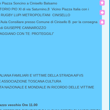
Piazza Soncino a Cinisello Balsamo
O PIO XI di via Saturnino,8 Vicino Piazza Italia con i
INI RUGBY LUPI METROPOLITANI CINISELLO
’Aula Consiliare presso Comune di Cinisello B. per la consegna
n memoria di GIUSEPPE CANNAROZZO
NI VIAGGIANO CON TE: PROTEGGILI”
 presenza.
ALIANA FAMILIARI E VITTIME DELLA STRADA AIFVS
 E ASSOCIAZIONE TOSCANA CULTURA
ATA NAZIONALE E MONDIALE IN RICORDO DELLE VITTIME
azzo vecchio Ore 11.00