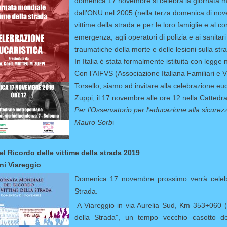
domenica 17 novembre si celebra la giornata mon
dall’ONU nel 2005 (nella terza domenica di nove
vittime della strada e per le loro famiglie e a
emergenza, agli operatori di polizia e ai sanit
traumatiche della morte e delle lesioni sulla str
In Italia è stata formalmente istituita con legg
Con l’AIFVS (Associazione Italiana Familiari e V
Torsello, siamo ad invitare alla celebrazione e
Zuppi, il 17 novembre alle ore 12 nella Cattedr
Per l'Osservatorio per l'educazione alla sicur
Mauro Sorb
i
el Ricordo delle vittime della strada 2019
ni Viareggio
Domenica 17 novembre prossimo verrà celebrat
Strada.
A Viareggio in via Aurelia Sud, Km 353+060 (B
della Strada”, un tempo vecchio casotto d