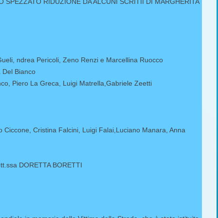
O SPEZZATO RIDUZIONE DA ALCUNI SCRITII DI MARGHERITA
Gueli, ndrea Pericoli, Zeno Renzi e Marcellina Ruocco
a Del Bianco
anco, Piero La Greca, Luigi Matrella,Gabriele Zeetti
 Ciccone, Cristina Falcini, Luigi Falai,Luciano Manara, Anna
tt.ssa DORETTA BORETTI