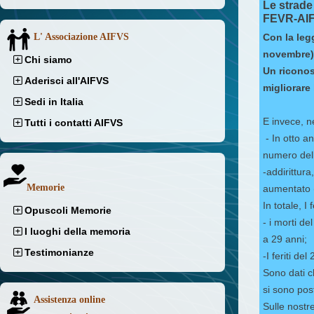
Le strade
FEVR-AI
L' Associazione AIFVS
Con la legg
novembre)
Chi siamo
Un riconos
Aderisci all'AIFVS
migliorare 
Sedi in Italia
E invece, n
Tutti i contatti AIFVS
- In otto an
numero dell
-addirittura
Memorie
aumentato (
In totale, I
Opuscoli Memorie
- i morti de
I luoghi della memoria
a 29 anni;
Testimonianze
-I feriti de
Sono dati ch
si sono pos
Assistenza online
Sulle nostre