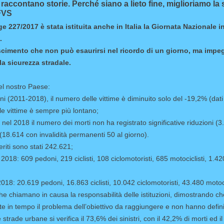
 raccontano storie. Perché siano a lieto fine, miglioriamo la
FVS
e 227/2017 è stata istituita anche in Italia la Giornata Nazionale 
.
cimento che non può esaurirsi nel ricordo di un giorno, ma impegna
la sicurezza stradale.
el nostro Paese:
ni (2011-2018), il numero delle vittime è diminuito solo del -19,2% (dati
e vittime è sempre più lontano;
, nel 2018 il numero dei morti non ha registrato significative riduzioni (3
18.614 con invalidità permanenti 50 al giorno).
 feriti sono stati 242.621;
l 2018: 609 pedoni, 219 ciclisti, 108 ciclomotoristi, 685 motociclisti, 1.
l 2018: 20.619 pedoni, 16.863 ciclisti, 10.042 ciclomotoristi, 43.480 moto
e chiamano in causa la responsabilità delle istituzioni, dimostrando che 
te in tempo il problema dell’obiettivo da raggiungere e non hanno defin
 strade urbane si verifica il 73,6% dei sinistri, con il 42,2% di morti ed il