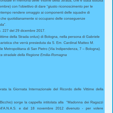
diale in memoria delle Vittime della Strada, che è stata istituita
mbre) con l’obiettivo di dare “giusto riconoscimento per le
l contempo rendere omaggio ai componenti delle squadre di
ari che quotidianamente si occupano delle conseguenze
ada”.
e n. 227 del 29 dicembre 2017.
ittime della Strada onlus) di Bologna, nella persona di Gabriele
ucaristica che verrà presieduta da S. Em. Cardinal Matteo M.
ale Metropolitana di San Pietro (Via Indipendenza, 7 – Bologna).
ezza stradale della Regione Emilia-Romagna
a la Giornata Internazionale del Ricordo delle Vittime della
icchio) sorge la cappella intitolata alla “Madonna dei Ragazzi
ell’A.N.A.S. e dal 18 novembre 2012 divenuto - per volere