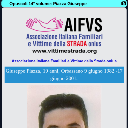
Opuscoli 14° volume: Piazza Giuseppe
Associazione Italiana Familiari e Vittime della Strada onlus
Giuseppe Piazza, 19 anni, Orbassano 9 giugno 1982 -17
giugno 2001.