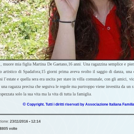
1, muore mia figlia Martina De Gaetano,16 anni. Una ragazzina semplice e piena
eo artistico di Spadafora;15 giorni prima aveva svolto il saggio di danza, una 
i l’estate e quella sera era uscita per stare in villa comunale, con gli amici, vic
 una ragazza precisa che seguiva le regole ma purtroppo viene investita da un r
 spezzata solo la sua vita ma la vita di tutta la famiglia.
©
Copyright. Tutti i diritti riservati by Associazione Italiana Famili
zione:
23/11/2016 • 12:14
8805 volte