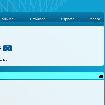
Annunci
Download
Explorer
Mappa
S.
rada)