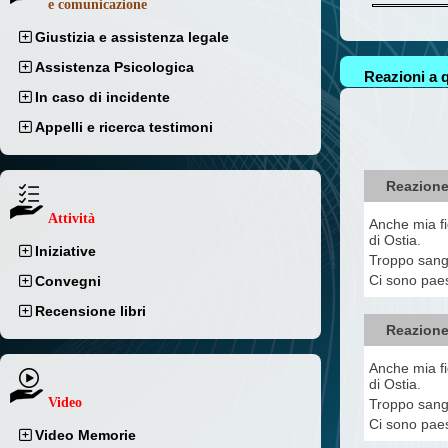
e comunicazione
Giustizia e assistenza legale
Assistenza Psicologica
Reazioni a q
In caso di incidente
Appelli e ricerca testimoni
Reazione
Attività
Anche mia fi
di Ostia.
Iniziative
Troppo sangu
Ci sono paes
Convegni
Recensione libri
Reazione
Anche mia fi
di Ostia.
Video
Troppo sangu
Ci sono paes
Video Memorie