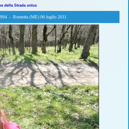
me della Strada onlus
1994 - Rometta (ME) 06 luglio 2011