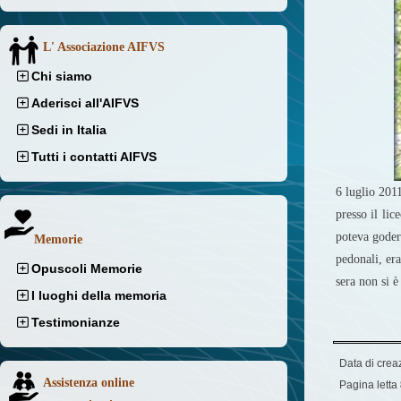
L' Associazione AIFVS
Chi siamo
Aderisci all'AIFVS
Sedi in Italia
Tutti i contatti AIFVS
6 luglio 201
presso il lic
poteva goders
Memorie
pedonali, era
Opuscoli Memorie
sera non si è
I luoghi della memoria
Testimonianze
Data di crea
Assistenza online
Pagina letta