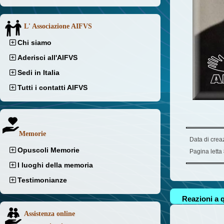
L' Associazione AIFVS
Chi siamo
Aderisci all'AIFVS
Sedi in Italia
Tutti i contatti AIFVS
Memorie
Data di crea
Opuscoli Memorie
Pagina letta
I luoghi della memoria
Testimonianze
Reazioni a q
Assistenza online