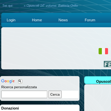
Sei qui:
Home
»
Opuscoli 14° volume: Battista Orillo
Login
Home
News
Forum
Opuscoli
Ricerca personalizzata
Donazioni