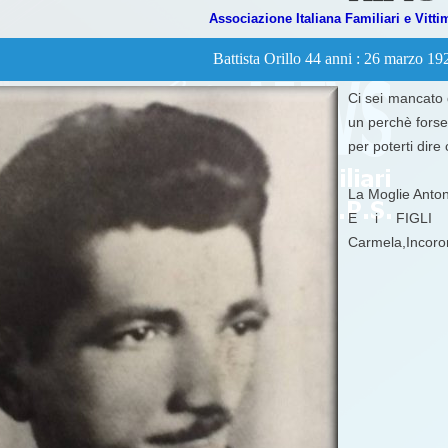
Associazione Italiana Familiari e Vitti
Battista Orillo 44 anni : 26 marzo 1
Ci sei mancato 
un perchè forse 
per poterti dire
La Moglie Anton
E i FIGLI T
Carmela,Incoron