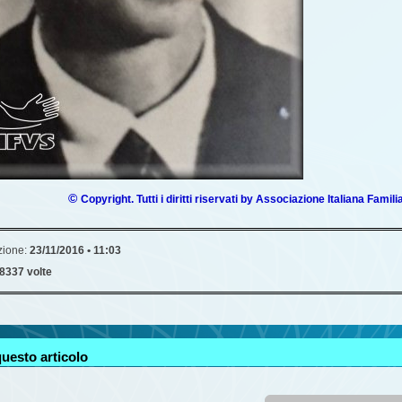
©
Copyright. Tutti i diritti riservati by Associazione Italiana Famili
zione:
23/11/2016 • 11:03
8337 volte
uesto articolo