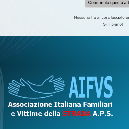
Commenta questo art
Nessuno ha ancora lasciato 
Sii il primo!