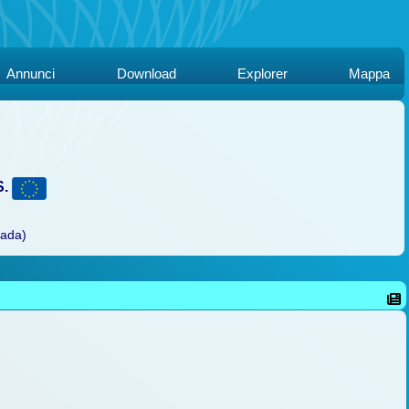
Annunci
Download
Explorer
Mappa
S.
rada)