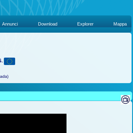
Annunci
Download
Explorer
Mappa
S.
rada)