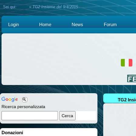
Sei qui:
Home
»
TG2 Insieme del 9/4/2015
Login
Home
News
Forum
TG2 Insi
Ricerca personalizzata
Donazioni