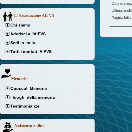
Data di crea
Ultima modif
L' Associazione AIFVS
Pagina letta
Chi siamo
Aderisci all'AIFVS
Sedi in Italia
Tutti i contatti AIFVS
Memorie
Opuscoli Memorie
I luoghi della memoria
Testimonianze
Assistenza online