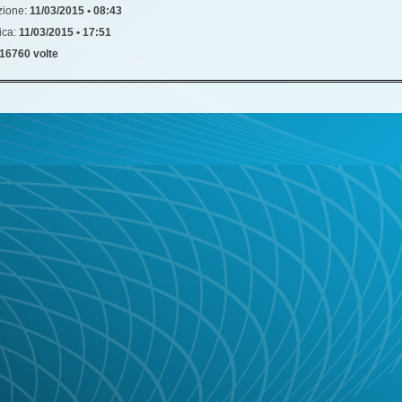
zione:
11/03/2015 • 08:43
ica:
11/03/2015 • 17:51
16760 volte