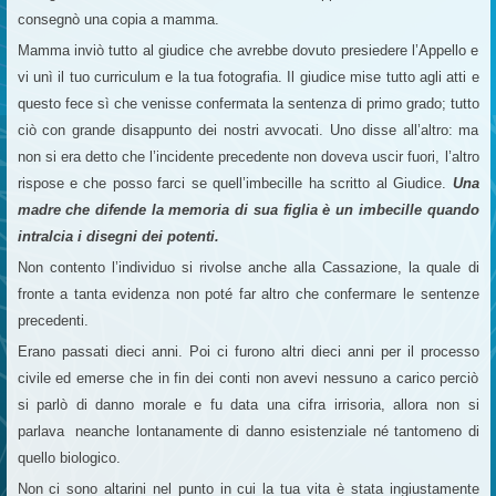
consegnò una copia a mamma.
Mamma inviò tutto al giudice che avrebbe dovuto presiedere l’Appello e
vi unì il tuo curriculum e la tua fotografia. Il giudice mise tutto agli atti e
questo fece sì che venisse confermata la sentenza di primo grado; tutto
ciò con grande disappunto dei nostri avvocati. Uno disse all’altro: ma
non si era detto che l’incidente precedente non doveva uscir fuori, l’altro
rispose e che posso farci se quell’imbecille ha scritto al Giudice.
Una
madre che difende la memoria di sua figlia è un imbecille quando
intralcia i disegni dei potenti.
Non contento l’individuo si rivolse anche alla Cassazione, la quale di
fronte a tanta evidenza non poté far altro che confermare le sentenze
precedenti.
Erano passati dieci anni. Poi ci furono altri dieci anni per il processo
civile ed emerse che in fin dei conti non avevi nessuno a carico perciò
si parlò di danno morale e fu data una cifra irrisoria, allora non si
parlava neanche lontanamente di danno esistenziale né tantomeno di
quello biologico.
Non ci sono altarini nel punto in cui la tua vita è stata ingiustamente