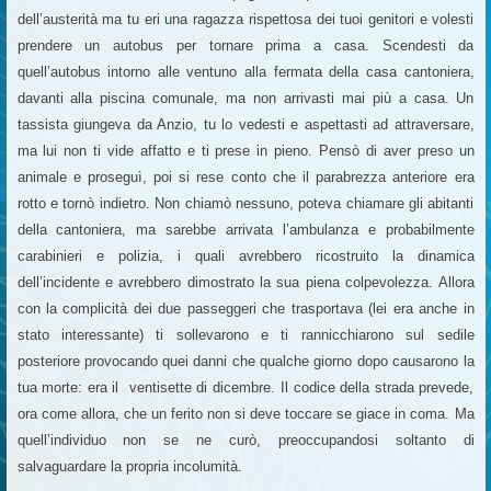
dell’austerità ma tu eri una ragazza rispettosa dei tuoi genitori e volesti
prendere un autobus per tornare prima a casa. Scendesti da
quell’autobus intorno alle ventuno alla fermata della casa cantoniera,
davanti alla piscina comunale, ma non arrivasti mai più a casa. Un
tassista giungeva da Anzio, tu lo vedesti e aspettasti ad attraversare,
ma lui non ti vide affatto e ti prese in pieno. Pensò di aver preso un
animale e proseguì, poi si rese conto che il parabrezza anteriore era
rotto e tornò indietro. Non chiamò nessuno, poteva chiamare gli abitanti
della cantoniera, ma sarebbe arrivata l’ambulanza e probabilmente
carabinieri e polizia, i quali avrebbero ricostruito la dinamica
dell’incidente e avrebbero dimostrato la sua piena colpevolezza. Allora
con la complicità dei due passeggeri che trasportava (lei era anche in
stato interessante) ti sollevarono e ti rannicchiarono sul sedile
posteriore provocando quei danni che qualche giorno dopo causarono la
tua morte: era il ventisette di dicembre. Il codice della strada prevede,
ora come allora, che un ferito non si deve toccare se giace in coma. Ma
quell’individuo non se ne curò, preoccupandosi soltanto di
salvaguardare la propria incolumità.