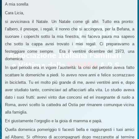
A mia sorella
Cara Licia,
si avvicinava il Natale. Un Natale come gli altri. Tutto era pronto:
l’albero, il presepe, i regali, il nonno che si accingeva, per la Befana, a
suonare i coperchi sotto la mia finestra, mi faceva paura ma sapevo
che sotto la cappa avrei trovato i miei regali. Ci preparavamo a
festeggiare come sempre. Era il ventitré dicembre del 1973, una
domenica.
In quel periodo era in vigore l’austerità: la crisi del petrolio aveva fatto
scattare le domeniche a piedi. Io avevo nove anni e felice scorrazzavo
in bicicletta. Tu eri molto più grande di me, avevi ventitré anni e, dopo
aver studiato tanto, cominciavi ad affacciarti alla vita. Lo studio aveva
dato i suoi frutti: avevi vinto due concorsi ed eri insegnante di ruolo a
Roma, avevi scelto la cattedra ad Ostia per rimanere comunque vicina
alla famiglia.
Eri giustamente l’orgoglio e la gioia di mamma e papà.
Quella domenica pomeriggio ti facesti bella e raggiungesti i tuoi amici
ad Albano; Si offrirono di accompagnarti dopo mezzanotte al termine