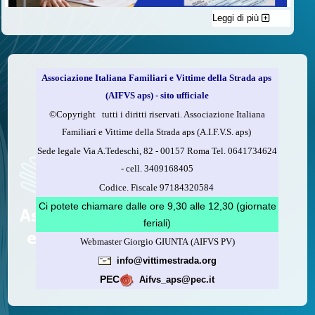
Leggi di più
C'è un modo di contribuire alle attività dell’A.I.F.V.S. a favore
delle vittime della strada e per dare giustizia ai superstiti ed ai
loro familiari che non costa nulla: devolvere il 5 per mille della
propria dichiarazione dei redditi all’A.I.F.V.S.
Associazione Italiana Familiari e Vittime della Strada aps
Come fare
(AIFVS aps) - sito ufficiale
1.
Compila la scheda CUD o del modello 730.
©​Copyright tutti i diritti riservati. Associazione Italiana
2.
Firma nel riquadro indicato come “Sostegno delle
Familiari e Vittime della Strada aps (A.I.F.V.S. aps)
organizzazioni non lucrative di utilità sociale, delle associazioni
Sede legale Via A.Tedeschi, 82 - 00157 Roma Tel. 0641734624
di promozione sociale...”
-
cell.
3409168405
3.
Indica nel riquadro
il codice fiscale dell’A.I.F.V.S.:
Codice. Fiscale 97184320584
97184320584
Ci potete chiamare dalle ore 9,30 alle 12,30 (giornate
feriali)
Webmaster Giorgio GIUNTA (AIFVS PV)
Leggi come fare
info@vittimestrada.org
(versione stampabile)
PEC
Aifvs_aps@pec.it