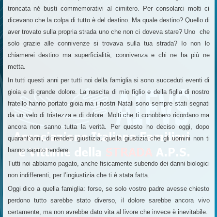
troncata né busti commemorativi al cimitero. Per consolarci molti ci
dicevano che la colpa di tutto è del destino. Ma quale destino? Quello di
aver trovato sulla propria strada uno che non ci doveva stare? Uno che
solo grazie alle connivenze si trovava sulla tua strada? Io non lo
chiamerei destino ma superficialità, connivenza e chi ne ha più ne
metta.
In tutti questi anni per tutti noi della famiglia si sono succeduti eventi di
gioia e di grande dolore. La nascita di mio figlio e della figlia di nostro
fratello hanno portato gioia ma i nostri Natali sono sempre stati segnati
da un velo di tristezza e di dolore. Molti che ti conobbero ricordano ma
ancora non sanno tutta la verità. Per questo ho deciso oggi, dopo
quarant’anni, di renderti giustizia, quella giustizia che gli uomini non ti
hanno saputo rendere.
Tutti noi abbiamo pagato, anche fisicamente subendo dei danni biologici
non indifferenti, per l’ingiustizia che ti è stata fatta.
Oggi dico a quella famiglia: forse, se solo vostro padre avesse chiesto
perdono tutto sarebbe stato diverso, il dolore sarebbe ancora vivo
certamente, ma non avrebbe dato vita al livore che invece è inevitabile.