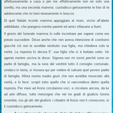
affettuosamente a casa e per me effettivamente non eri solo una
sorella, ma una seconda mamma: custodisco gelosamente le foto di te
adolescente che mi tieni teneramente in braccio.
Di quel Natale ricordo mamma appoggiata al muro, vicino all’abete
addobbato, che piangeva mentre parenti ed amici sfilavano a fiumi.
Il giorno del funerale mamma lo volle incontrare per sapere come era
potuto succedere. Disse anche che non aveva intenzione di costituirsi
giacché ciò non le avrebbe restituito sua figlia, ma chiedeva solo la
verità. La risposta fu decisa E’ sua figlia che si è buttata sotto. Un
agente mentre usciva le disse: Signora non mi rovini perché sono un
padre di famiglia, ma la sera del ventitré tutto il consiglio comunale,
sindaco in testa, si trovava qui per vedere di salvare quel povero padre
di famiglia. Allora nostra madre giurò che non avrebbe rinunciato alla
verità, e lo fece: scoprì tutto quello che si nascondeva dietro quella
risposta. Per mesi ad Anzio circolarono voci, e circolano ancora, da lui
ad arte diffuse, tutte menzogne che nei tre gradi di giudizio furono
smentite, ma gli atti del giudizio i cittadini di Anzio non li conoscono, io
li custodisco gelosamente.