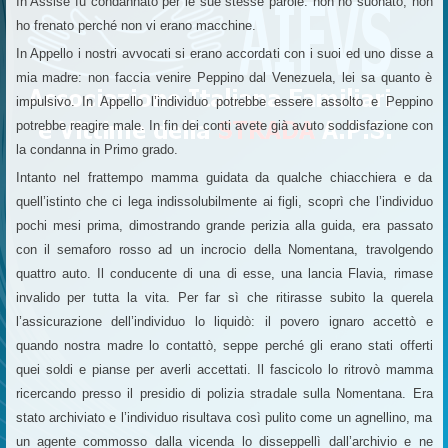
In Assise fu condannato per le sue stesse parole: non ho suonato, non
ho frenato perché non vi erano macchine.
In Appello i nostri avvocati si erano accordati con i suoi ed uno disse a
mia madre: non faccia venire Peppino dal Venezuela, lei sa quanto è
impulsivo. In Appello l’individuo potrebbe essere assolto e Peppino
potrebbe reagire male. In fin dei conti avete già avuto soddisfazione con
la condanna in Primo grado.
Intanto nel frattempo mamma guidata da qualche chiacchiera e da
quell’istinto che ci lega indissolubilmente ai figli, scoprì che l’individuo
pochi mesi prima, dimostrando grande perizia alla guida, era passato
con il semaforo rosso ad un incrocio della Nomentana, travolgendo
quattro auto. Il conducente di una di esse, una lancia Flavia, rimase
invalido per tutta la vita. Per far sì che ritirasse subito la querela
l’assicurazione dell’individuo lo liquidò: il povero ignaro accettò e
quando nostra madre lo contattò, seppe perché gli erano stati offerti
quei soldi e pianse per averli accettati. Il fascicolo lo ritrovò mamma
ricercando presso il presidio di polizia stradale sulla Nomentana. Era
stato archiviato e l’individuo risultava così pulito come un agnellino, ma
un agente commosso dalla vicenda lo disseppellì dall’archivio e ne