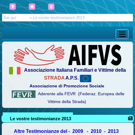
Sei qui:
Home
»
Le vostre testimonianze 2013
Associazione Italiana Familiari e Vittime della
STRADA
A.P.S.
Associazione di Promozione Sociale
Aderente alla FEVR (Federaz. Europea delle
Vittime della Strada)
Le vostre testimonianze 2013
Altre Testimonianze del -
2009
-
2010
-
2013