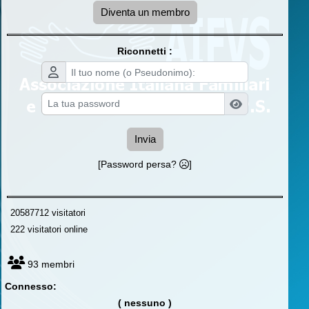
Diventa un membro
Riconnetti :
Invia
[Password persa?
]
20587712 visitatori
222 visitatori online
93 membri
Connesso:
( nessuno )