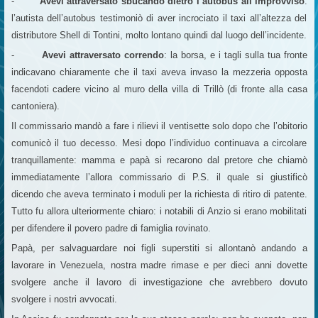
-
Avevi attraversato sbucando dietro l’autobus all’improvviso
:
l’autista dell’autobus testimoniò di aver incrociato il taxi all’altezza del
distributore Shell di Tontini, molto lontano quindi dal luogo dell’incidente.
-
Avevi attraversato correndo
: la borsa, e i tagli sulla tua fronte
indicavano chiaramente che il taxi aveva invaso la mezzeria opposta
facendoti cadere vicino al muro della villa di Trillò (di fronte alla casa
cantoniera).
Il commissario mandò a fare i rilievi il ventisette solo dopo che l’obitorio
comunicò il tuo decesso. Mesi dopo l’individuo continuava a circolare
tranquillamente: mamma e papà si recarono dal pretore che chiamò
immediatamente l’allora commissario di P.S. il quale si giustificò
dicendo che aveva terminato i moduli per la richiesta di ritiro di patente.
Tutto fu allora ulteriormente chiaro: i notabili di Anzio si erano mobilitati
per difendere il povero padre di famiglia rovinato.
Papà, per salvaguardare noi figli superstiti si allontanò andando a
lavorare in Venezuela, nostra madre rimase e per dieci anni dovette
svolgere anche il lavoro di investigazione che avrebbero dovuto
svolgere i nostri avvocati.