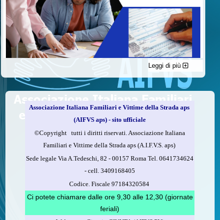
Leggi di più
C'è un modo di contribuire alle attività dell’A.I.F.V.S. a favore
delle vittime della strada e per dare giustizia ai superstiti ed ai
loro familiari che non costa nulla: devolvere il 5 per mille della
propria dichiarazione dei redditi all’A.I.F.V.S.
Associazione Italiana Familiari e Vittime della Strada aps
Come fare
(AIFVS aps) - sito ufficiale
1.
Compila la scheda CUD o del modello 730.
©​Copyright tutti i diritti riservati. Associazione Italiana
2.
Firma nel riquadro indicato come “Sostegno delle
Familiari e Vittime della Strada aps (A.I.F.V.S. aps)
organizzazioni non lucrative di utilità sociale, delle associazioni
Sede legale Via A.Tedeschi, 82 - 00157 Roma Tel. 0641734624
di promozione sociale...”
-
cell.
3409168405
3.
Indica nel riquadro
il codice fiscale dell’A.I.F.V.S.:
Codice. Fiscale 97184320584
97184320584
Ci potete chiamare dalle ore 9,30 alle 12,30 (giornate
feriali)