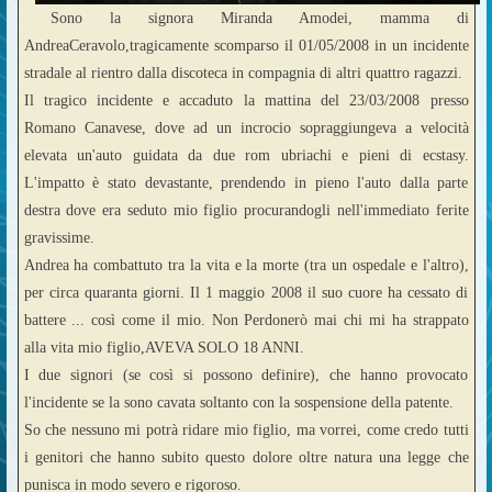
Sono la signora Miranda Amodei, mamma di
Andrea
Ceravolo,tragicamente scomparso il 01/05/2008 in un incidente
stradale al rientro dalla discoteca in compagnia di altri quattro ragazzi.
Il tragico incidente e accaduto la mattina del 23/03/2008 presso
Romano Canavese, dove ad un incrocio sopraggiungeva a velocità
elevata un'auto guidata da due rom ubriachi e pieni di ecstasy.
L'impatto è stato devastante, prendendo in pieno l'auto dalla parte
destra dove era seduto mio figlio procurandogli nell'immediato ferite
gravissime.
Andrea ha combattuto tra la vita e la morte (tra un ospedale e l'altro),
per circa quaranta giorni. Il 1 maggio 2008 il suo cuore ha cessato di
battere ... così come il mio. Non Perdonerò mai chi mi ha strappato
alla vita mio figlio,AVEVA SOLO 18 ANNI.
I due signori (se così si possono definire), che hanno provocato
l'incidente se la sono cavata soltanto con la sospensione della patente.
So che nessuno mi potrà ridare mio figlio, ma vorrei, come credo tutti
i genitori che hanno subito questo dolore oltre natura una legge che
punisca in modo severo e rigoroso.