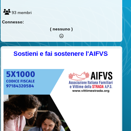
93 membri
Connesso:
( nessuno )
Sostieni e fai sostenere l'AIFVS