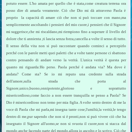
potuto essere. L'ho amata per quello che è stata,come creatura terrena ora
posso dire di amarla veramente. Ciò che Dio mi dà attraverso Paola è
proprio la capacità di amare ciò che non si può toccare con mano,ma
semplicemente ascoltando i pensieri del mio cuore,i pensieri che il Signore
mi suggerisce,che mi riscaldano,mi riempiono fino a superare il livello del
dolore che ti annienta ,ti lascia senza forza,cancella a volte il senso di tutto.
Il senso della vita non si può raccontare quando cominci a percepirlo
perché con le parole metti quei paletti che a volte tante persone ci sbattono
contro pensando di andare verso la verità. L'unica verità è questa per
quanto mi riguarda:Ho perso. Paola perché è andata via? Ma dove è
andata? Come sta? Se io mi reputo una credente sulla strada
dell'amore,sulla strada che porta al
Signore,unico,buono,onnipotente,glorioso e soprattutto
misericordioso,come faccio a non essere tranquilla se penso a Paola? Se
Dio è misericordioso non temo per mia figlia. A volte sento dentro di me la
voce di Paola che mi parla,mi insegna tante cose,l'umiltà,la verità,le tengo
dentro di me,pur sapendo che non si è pronti,non si può vivere ciò che ha
insegnato il Signore all'uomo,se non si svuota il cuore,non si stacca dal
mondo anche facendo parte del mondo,allora io ascolto e lo scrivo. Ciò che