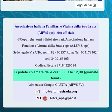
Leggi di più
C'è un modo di contribuire alle attività dell’A.I.F.V.S. a favore
delle vittime della strada e per dare giustizia ai superstiti ed ai
loro familiari che non costa nulla: devolvere il 5 per mille della
propria dichiarazione dei redditi all’A.I.F.V.S.
Associazione Italiana Familiari e Vittime della Strada aps
Come fare
(AIFVS aps) - sito ufficiale
1.
Compila la scheda CUD o del modello 730.
©​Copyright tutti i diritti riservati. Associazione Italiana
2.
Firma nel riquadro indicato come “Sostegno delle
Familiari e Vittime della Strada aps (A.I.F.V.S. aps)
organizzazioni non lucrative di utilità sociale, delle associazioni
Sede legale Via A.Tedeschi, 82 - 00157 Roma Tel. 0641734624
di promozione sociale...”
-
cell.
3409168405
3.
Indica nel riquadro
il codice fiscale dell’A.I.F.V.S.:
Codice. Fiscale 97184320584
97184320584
Ci potete chiamare dalle ore 9,30 alle 12,30 (giornate
feriali)
Webmaster Giorgio GIUNTA (AIFVS PV)
Leggi come fare
info@vittimestrada.org
(versione stampabile)
PEC
Aifvs_aps@pec.it