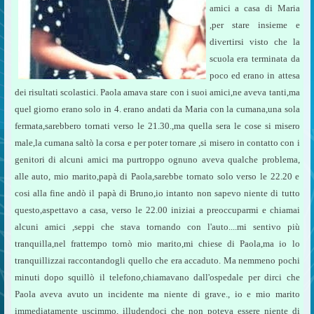
amici a casa di Maria
,per stare insieme e
divertirsi visto che la
scuola era terminata da
poco ed erano in attesa
dei risultati scolastici. Paola amava stare con i suoi amici,ne aveva tanti,ma
quel giorno erano solo in 4. erano andati da Maria con la cumana,una sola
fermata,sarebbero tornati verso le 21.30.,ma quella sera le cose si misero
male,la cumana saltò la corsa e per poter tornare ,si misero in contatto con i
genitori di alcuni amici ma purtroppo ognuno aveva qualche problema,
alle auto, mio marito,papà di Paola,sarebbe tornato solo verso le 22.20 e
cosi alla fine andò il papà di Bruno,io intanto non sapevo niente di tutto
questo,aspettavo a casa, verso le 22.00 iniziai a preoccuparmi e chiamai
alcuni amici ,seppi che stava tornando con l'auto....mi sentivo più
tranquilla,nel frattempo tornò mio marito,mi chiese di Paola,ma io lo
tranquillizzai raccontandogli quello che era accaduto. Ma nemmeno pochi
minuti dopo squillò il telefono,chiamavano dall'ospedale per dirci che
Paola aveva avuto un incidente ma niente di grave., io e mio marito
immediatamente uscimmo, illudendoci che non poteva essere niente di