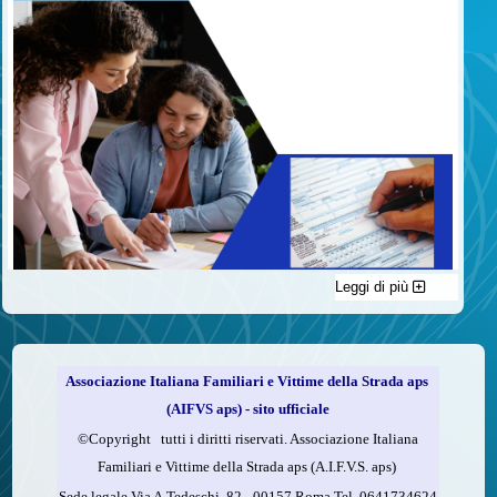
Leggi di più
C'è un modo di contribuire alle attività dell’A.I.F.V.S. a favore
delle vittime della strada e per dare giustizia ai superstiti ed ai
loro familiari che non costa nulla: devolvere il 5 per mille della
propria dichiarazione dei redditi all’A.I.F.V.S.
Associazione Italiana Familiari e Vittime della Strada aps
Come fare
(AIFVS aps) - sito ufficiale
1.
Compila la scheda CUD o del modello 730.
©​Copyright tutti i diritti riservati. Associazione Italiana
2.
Firma nel riquadro indicato come “Sostegno delle
Familiari e Vittime della Strada aps (A.I.F.V.S. aps)
organizzazioni non lucrative di utilità sociale, delle associazioni
Sede legale Via A.Tedeschi, 82 - 00157 Roma Tel. 0641734624