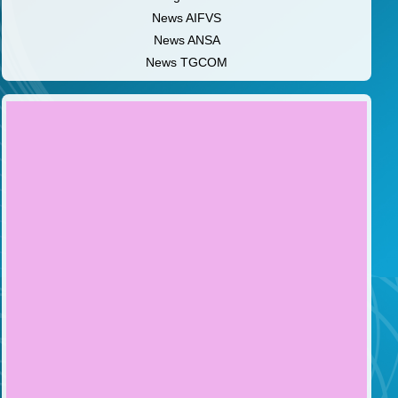
News AIFVS
News ANSA
News TGCOM