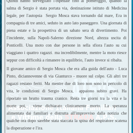
Quindi hanno sorvegliato l'ospedale fino al pomeriggio, quando la
salma di Sergio è stata portata via, destinazione istituto di Medicina
legale, per l'autopsia Sergio Mosca stava tornando dal mare, Era in
compagnia di tre amici, seduto in auto lato passeggero. Una giornata di
piena estate e la prospettiva di un sabato sera di divertimento. Poi
l'incidente, sulla Napoli-Salerno direzione Nord, altezza uscita di
Ponticelli. Una moto con due persone in sella sfiora l'auto su cui
viaggiano i quattro ragazzi. ma incredibilmente, mentre la moto riesce
seppur con difficoltà a rimanere in equilibrio, l'auto invece si ribalta.
Il giovane amico di Sergio Mosca che era alla guida dell'auto - Luca
Pinto, diciannovenne di via Gianturco - muore sul colpo. Gli altri tre
ragazzi restano feriti. Ma mentre due di loro non sono in pericolo di
vita, le condizioni di Sergio Mosca, appaiono subito gravi. Ha
riportato un brutto trauma cranico. Resta tre giorni tra la vita e la
morte poi, viene dichiarato clinicamente morto. La speranza
alimentata dai familiari e distrutta all'improvviso dalla notizia che
qualche ora dopo sarebbe stata staccata la spina del respiratore scatena
la disperazione e l'ira.