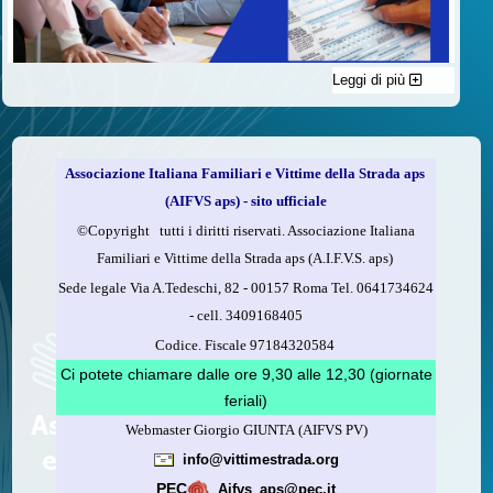
Leggi di più
C'è un modo di contribuire alle attività dell’A.I.F.V.S. a favore
delle vittime della strada e per dare giustizia ai superstiti ed ai
loro familiari che non costa nulla: devolvere il 5 per mille della
propria dichiarazione dei redditi all’A.I.F.V.S.
Associazione Italiana Familiari e Vittime della Strada aps
Come fare
(AIFVS aps) - sito ufficiale
1.
Compila la scheda CUD o del modello 730.
©​Copyright tutti i diritti riservati. Associazione Italiana
2.
Firma nel riquadro indicato come “Sostegno delle
Familiari e Vittime della Strada aps (A.I.F.V.S. aps)
organizzazioni non lucrative di utilità sociale, delle associazioni
Sede legale Via A.Tedeschi, 82 - 00157 Roma Tel. 0641734624
di promozione sociale...”
-
cell.
3409168405
3.
Indica nel riquadro
il codice fiscale dell’A.I.F.V.S.:
Codice. Fiscale 97184320584
97184320584
Ci potete chiamare dalle ore 9,30 alle 12,30 (giornate
feriali)
Webmaster Giorgio GIUNTA (AIFVS PV)
Leggi come fare
info@vittimestrada.org
(versione stampabile)
PEC
Aifvs_aps@pec.it