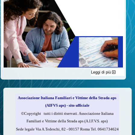
Leggi di più
C'è un modo di contribuire alle attività dell’A.I.F.V.S. a favore
delle vittime della strada e per dare giustizia ai superstiti ed ai
loro familiari che non costa nulla: devolvere il 5 per mille della
propria dichiarazione dei redditi all’A.I.F.V.S.
Associazione Italiana Familiari e Vittime della Strada aps
Come fare
(AIFVS aps) - sito ufficiale
1.
Compila la scheda CUD o del modello 730.
©​Copyright tutti i diritti riservati. Associazione Italiana
2.
Firma nel riquadro indicato come “Sostegno delle
Familiari e Vittime della Strada aps (A.I.F.V.S. aps)
organizzazioni non lucrative di utilità sociale, delle associazioni
Sede legale Via A.Tedeschi, 82 - 00157 Roma Tel. 0641734624
di promozione sociale...”