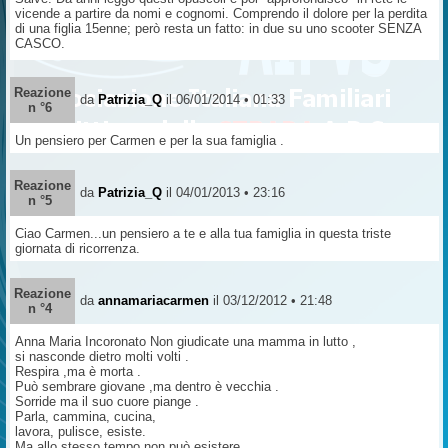
vicende a partire da nomi e cognomi. Comprendo il dolore per la perdita
di una figlia 15enne; però resta un fatto: in due su uno scooter SENZA
CASCO.
Reazione
da
Patrizia_Q
il 06/01/2014 • 01:33
n °6
Un pensiero per Carmen e per la sua famiglia .
Reazione
da
Patrizia_Q
il 04/01/2013 • 23:16
n °5
Ciao Carmen...un pensiero a te e alla tua famiglia in questa triste
giornata di ricorrenza.
Reazione
da
annamariacarmen
il 03/12/2012 • 21:48
n °4
Anna Maria Incoronato Non giudicate una mamma in lutto ,
si nasconde dietro molti volti .
Respira ,ma è morta .
Può sembrare giovane ,ma dentro è vecchia .
Sorride ma il suo cuore piange .
Parla, cammina, cucina,
lavora, pulisce, esiste.
Ma allo stesso tempo non può esistere