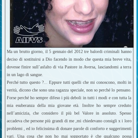
Ma un brutto giorno, il 5 gennaio del 2012 tre balordi criminali hanno
deciso di sostituirsi a Dio facendo in modo che questa mia breve vita,
dovesse finire sull’asfalto di via Pastore in Aversa, lasciandomi a terra
in un lago di sangue.
Perché tutto questo ?... Eppure tutti quelli che mi conoscono, molti in
verità, dicono che sono una ragazza speciale, non so perché lo pensano.
Forse perché ho sempre difeso i più deboli in tutti i modi e con tutta la
mia esuberanza della mia giovane età. Inoltre ho sempre creduto
nell’amicizia, che considero il più bel Valore in assoluto. Spesso
accadeva che persone più grandi di me ,mi chiedevano consigli x i loro
problemi , ed io felicissima di donare parole di conforto e suggerimenti
vari. Una cosa che non ho mai sopportato è che qualcuno possa