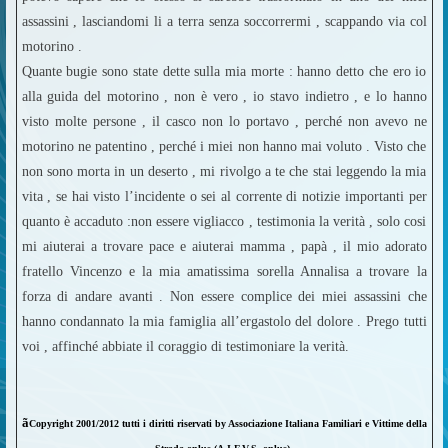
assassini , lasciandomi li a terra senza soccorrermi , scappando via col
motorino .
Quante bugie sono state dette sulla mia morte : hanno detto che ero io
alla guida del motorino , non è vero , io stavo indietro , e lo hanno
visto molte persone , il casco non lo portavo , perché non avevo ne
motorino ne patentino , perché i miei non hanno mai voluto . Visto che
non sono morta in un deserto , mi rivolgo a te che stai leggendo la mia
vita , se hai visto l’incidente o sei al corrente di notizie importanti per
quanto è accaduto :non essere vigliacco , testimonia la verità , solo cosi
mi aiuterai a trovare pace e aiuterai mamma , papà , il mio adorato
fratello Vincenzo e la mia amatissima sorella Annalisa a trovare la
forza di andare avanti . Non essere complice dei miei assassini che
hanno condannato la mia famiglia all’ergastolo del dolore . Prego tutti
voi , affinché abbiate il coraggio di testimoniare la verità.
ã
Copyright 2001/2012 tutti i diritti riservati by Associazione Italiana Familiari e Vittime della