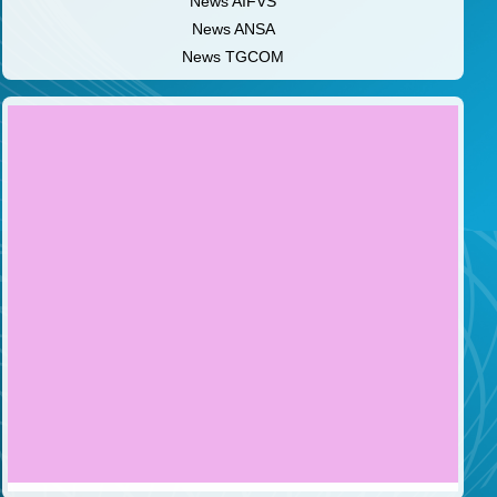
News AIFVS
News ANSA
News TGCOM