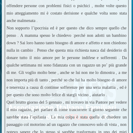
offendere persone con problemi fisici o psichici , molte volte questo
mio atteggiamento mi è costato derisione e qualche volta sono stata
anche malmenata .
Non sopporto l’ipocrisia ed è per questo che dico sempre quello che
penso . A mamma spesso le chiedevo :perché non adotti un bambino
down ? Sai loro hanno tanto bisogno di amore e affetto e non chiedono
nulla in cambio . Penso che questa mia richiesta nasca dal desiderio di
donare tutto il mio amore per le persone indifese e sofferenti . Da
qualche settimana mi sono fidanzata con un ragazzo un po’ più grande
di me. Gli voglio molto bene , anche se lui non me lo dimostra , a me
non importa più di tanto , perché so che lui ha molto bisogno di amore
e tenerezza a causa di continue sofferenze per una seria malattia , ed è
per questo che sono molto felice di stargli vicino , aiutarlo .
Quel brutto giorno del 5 gennaio , mi trovavo in via Pastore per vedere
il mio ragazzo, per parlare di come trascorrere il giorno seguente che
sarebbe stata l’epifania . La mia colpa è stata quella di chiedere un
passaggio col motorino ad un ragazzo che conoscevo solo di vista , non
potevo sapere che lo stesso si sarebbe trasformato in uno dei miei