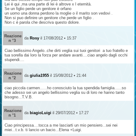
Lei è qui ,ma una parte di lei è altrove x l eternità.
Se un figlio perde un genitore è orfano
un uomo una donna perdono la moglie o il marito son vedovi .
Non si puo definire un genitore che perde un figlio .
Non c è parola che descriva questo dolore.
Reazione
da
Rosy
il 17/08/2012 • 15:37
n °3
Ciao bellissimo Angelo..che dirti veglia sui tuoi genitori a tuo fratello e
tua sorella dai loro la forza per andare avanti....ciao angelo dagli occhi
stupendi....
Reazione
da
giulia1955
il 15/08/2012 • 21:44
n °2
ciao piccola carmen......ho conosciuto la tua spendida famiglia......so
che adesso sei un angelo bellissimo veglia su di loro ne hanno tanto
bisogno...T.V.B.
Reazione
da
biagioLuigi
il 29/07/2012 • 17:27
n °1
Ciao principessa....tocca a me lasciarti un mio pensiero...sei nei
miei...t.v.b. ti lancio un bacio...Elena +Luigi.