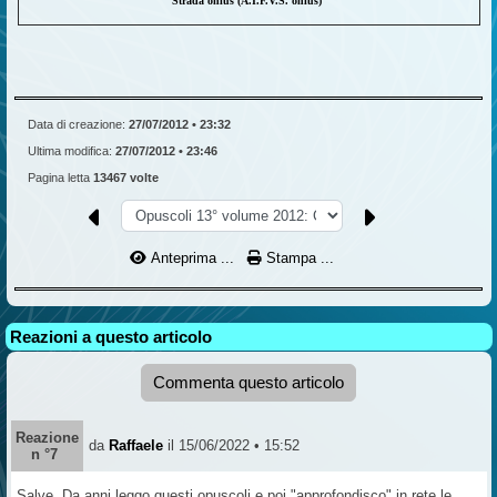
Strada onlus (A.I.F.V.S. onlus)
Data di creazione:
27/07/2012 • 23:32
Ultima modifica:
27/07/2012 • 23:46
Pagina letta
13467 volte
Anteprima ...
Stampa ...
Reazioni a questo articolo
Commenta questo articolo
Reazione
da
Raffaele
il 15/06/2022 • 15:52
n °7
Salve. Da anni leggo questi opuscoli e poi "approfondisco" in rete le