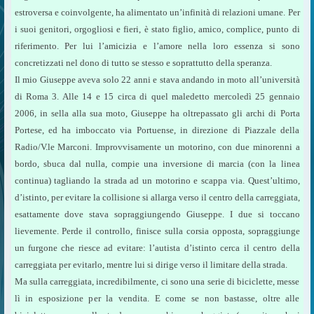
estroversa e coinvolgente, ha alimentato un’infinità di relazioni umane. Per
i suoi genitori, orgogliosi e fieri, è stato figlio, amico, complice, punto di
riferimento. Per lui l’amicizia e l’amore nella loro essenza si sono
concretizzati nel dono di tutto se stesso e soprattutto della speranza.
Il mio Giuseppe aveva solo 22 anni e stava andando in moto all’università
di Roma 3. Alle 14 e 15 circa di quel maledetto mercoledì 25 gennaio
2006, in sella alla sua moto, Giuseppe ha oltrepassato gli archi di Porta
Portese, ed ha imboccato via Portuense, in direzione di Piazzale della
Radio/V.le Marconi. Improvvisamente un motorino, con due minorenni a
bordo, sbuca dal nulla, compie una inversione di marcia (con la linea
continua) tagliando la strada ad un motorino e scappa via. Quest’ultimo,
d’istinto, per evitare la collisione si allarga verso il centro della carreggiata,
esattamente dove stava sopraggiungendo Giuseppe. I due si toccano
lievemente. Perde il controllo, finisce sulla corsia opposta, sopraggiunge
un furgone che riesce ad evitare: l’autista d’istinto cerca il centro della
carreggiata per evitarlo, mentre lui si dirige verso il limitare della strada.
Ma sulla carreggiata, incredibilmente, ci sono una serie di biciclette, messe
lì in esposizione per la vendita. E come se non bastasse, oltre alle