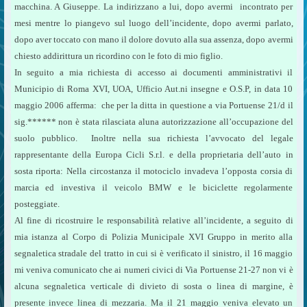
macchina. A Giuseppe. La indirizzano a lui, dopo avermi incontrato per
mesi mentre lo piangevo sul luogo dell’incidente, dopo avermi parlato,
dopo aver toccato con mano il dolore dovuto alla sua assenza, dopo avermi
chiesto addirittura un ricordino con le foto di mio figlio.
In seguito a mia richiesta di accesso ai documenti amministrativi il
Municipio di Roma XVI, UOA, Ufficio Aut.ni insegne e O.S.P, in data 10
maggio 2006 afferma:  che per la ditta in questione a via Portuense 21/d il
sig.****** non è stata rilasciata aluna autorizzazione all’occupazione del
suolo pubblico. Inoltre nella sua richiesta l’avvocato del legale
rappresentante della Europa Cicli S.r.l. e della proprietaria dell’auto in
sosta riporta: Nella circostanza il motociclo invadeva l’opposta corsia di
marcia ed investiva il veicolo BMW e le biciclette regolarmente
posteggiate.
Al fine di ricostruire le responsabilità relative all’incidente, a seguito di
mia istanza al Corpo di Polizia Municipale XVI Gruppo in merito alla
segnaletica stradale del tratto in cui si è verificato il sinistro, il 16 maggio
mi veniva comunicato che ai numeri civici di Via Portuense 21-27 non vi è
alcuna segnaletica verticale di divieto di sosta o linea di margine, è
presente invece linea di mezzaria. Ma il 21 maggio veniva elevato un