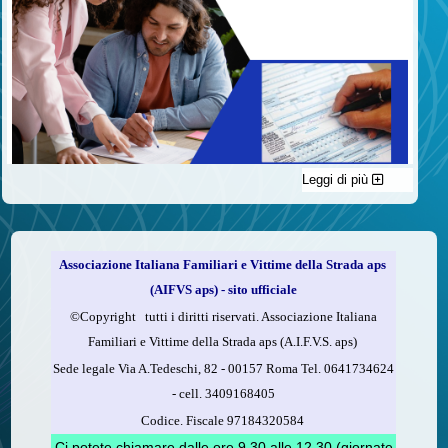
Leggi di più
C'è un modo di contribuire alle attività dell’A.I.F.V.S. a favore
delle vittime della strada e per dare giustizia ai superstiti ed ai
loro familiari che non costa nulla: devolvere il 5 per mille della
propria dichiarazione dei redditi all’A.I.F.V.S.
Associazione Italiana Familiari e Vittime della Strada aps
Come fare
(AIFVS aps) - sito ufficiale
1.
Compila la scheda CUD o del modello 730.
©​Copyright tutti i diritti riservati. Associazione Italiana
2.
Firma nel riquadro indicato come “Sostegno delle
Familiari e Vittime della Strada aps (A.I.F.V.S. aps)
organizzazioni non lucrative di utilità sociale, delle associazioni
Sede legale Via A.Tedeschi, 82 - 00157 Roma Tel. 0641734624
di promozione sociale...”
-
cell.
3409168405
3.
Indica nel riquadro
il codice fiscale dell’A.I.F.V.S.:
Codice. Fiscale 97184320584
97184320584
Ci potete chiamare dalle ore 9,30 alle 12,30 (giornate