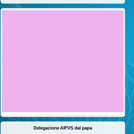
Delegazione AIFVS dal papa