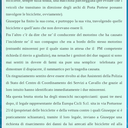
biciclette, sempre sulla strada, una macchina parcheggiata (per evitare che i
veicoli che transitano in direzione degli archi di Porta Portese possano
travolgere le biciclette, ovviamente).
Giuseppe ha finito la sua corsa, e purtroppo la sua vita, travolgendo quelle
biciclette e quell’auto che non dovevano essere lì.
Fra l’altro c’è da dire che ne’ il conducente del motorino che ha causato
l’incidente ne’ il suo compagno che era a bordo dello stesso motorino
(entrambi minorenni per il quale siamo in attesa che il PM competente
richieda il rinvio a giudizio), ma nenache i genitori dei due ragazzi si sono
mai sentiti in dovere di farmi sia pure una semplice telefonata per
dimostrare il dispiacere, il rammarrico per la tragedia causata.
Un ringraziamento sentito deve essere rivolto ai due Assistenti della Polizia
di Stato del Centro di Coordinamento dei Servizi a Cavallo che grazie al
loro intuito hanno identificato immediatamente i due minorenni.
Ma questa brutta storia ha degli strascichi raccapriccianti: quasi tre mesi
dopo, il legale rappresentante della Europa Cicli S.r.l. sita in via Portuense
21/d (proprietari delle biciclette e della vettura contro i quali Giuseppe si è
praticamente schiantato), tramite il loro legale, inviano a Giuseppe una
richiesta di risarcimento dei danni da lui arrecati alle biciclette ed alla