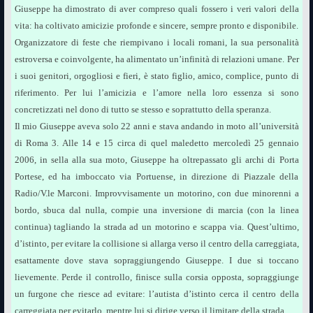
Giuseppe ha dimostrato di aver compreso quali fossero i veri valori della
vita: ha coltivato amicizie profonde e sincere, sempre pronto e disponibile.
Organizzatore di feste che riempivano i locali romani, la sua personalità
estroversa e coinvolgente, ha alimentato un’infinità di relazioni umane. Per
i suoi genitori, orgogliosi e fieri, è stato figlio, amico, complice, punto di
riferimento. Per lui l’amicizia e l’amore nella loro essenza si sono
concretizzati nel dono di tutto se stesso e soprattutto della speranza.
Il mio Giuseppe aveva solo 22 anni e stava andando in moto all’università
di Roma 3. Alle 14 e 15 circa di quel maledetto mercoledì 25 gennaio
2006, in sella alla sua moto, Giuseppe ha oltrepassato gli archi di Porta
Portese, ed ha imboccato via Portuense, in direzione di Piazzale della
Radio/V.le Marconi. Improvvisamente un motorino, con due minorenni a
bordo, sbuca dal nulla, compie una inversione di marcia (con la linea
continua) tagliando la strada ad un motorino e scappa via. Quest’ultimo,
d’istinto, per evitare la collisione si allarga verso il centro della carreggiata,
esattamente dove stava sopraggiungendo Giuseppe. I due si toccano
lievemente. Perde il controllo, finisce sulla corsia opposta, sopraggiunge
un furgone che riesce ad evitare: l’autista d’istinto cerca il centro della
carreggiata per evitarlo, mentre lui si dirige verso il limitare della strada.