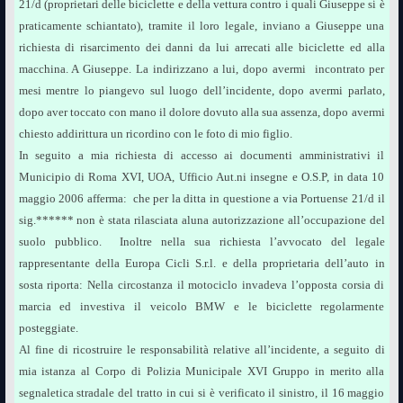
21/d (proprietari delle biciclette e della vettura contro i quali Giuseppe si è
praticamente schiantato), tramite il loro legale, inviano a Giuseppe una
richiesta di risarcimento dei danni da lui arrecati alle biciclette ed alla
macchina. A Giuseppe. La indirizzano a lui, dopo avermi incontrato per
mesi mentre lo piangevo sul luogo dell’incidente, dopo avermi parlato,
dopo aver toccato con mano il dolore dovuto alla sua assenza, dopo avermi
chiesto addirittura un ricordino con le foto di mio figlio.
In seguito a mia richiesta di accesso ai documenti amministrativi il
Municipio di Roma XVI, UOA, Ufficio Aut.ni insegne e O.S.P, in data 10
maggio 2006 afferma:  che per la ditta in questione a via Portuense 21/d il
sig.****** non è stata rilasciata aluna autorizzazione all’occupazione del
suolo pubblico. Inoltre nella sua richiesta l’avvocato del legale
rappresentante della Europa Cicli S.r.l. e della proprietaria dell’auto in
sosta riporta: Nella circostanza il motociclo invadeva l’opposta corsia di
marcia ed investiva il veicolo BMW e le biciclette regolarmente
posteggiate.
Al fine di ricostruire le responsabilità relative all’incidente, a seguito di
mia istanza al Corpo di Polizia Municipale XVI Gruppo in merito alla
segnaletica stradale del tratto in cui si è verificato il sinistro, il 16 maggio