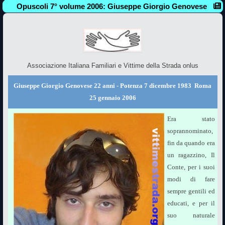
Opuscoli 7° volume 2006: Giuseppe Giorgio Genovese
Associazione Italiana Familiari e Vittime della Strada onlus
Giuseppe Giorgio Genovese 22 anni - Potenza 7 dicembre 1983  Roma
25 gennaio 2006
Era stato
soprannominato,
fin da quando era
un ragazzino, Il
Conte, per i suoi
modi di fare
sempre gentili ed
educati, e per il
suo naturale