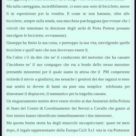
Ma sulla carreggiata, incredibilmente, ci sono una serie di biciclette, messe
lì in esposizione per la vendita. E come se non bastasse, oltre alle
biciclette, sempre sulla strada, una macchina parcheggiata (per evitare che i
veicoli che transitano in direzione degli archi di Porta Portese possano
travolgere le biciclette, ovviamente).
Giuseppe ha finito la sua corsa, e purtroppo la sua vita, travolgendo quelle
biciclette e quell’auto che non dovevano essere lì.
Fra l’altro c’è da dire che ne’ il conducente del motorino che ha causato
l’incidente ne’ il suo compagno che era a bordo dello stesso motorino
(entrambi minorenni per il quale siamo in attesa che il PM competente
richieda il rinvio a giudizio), ma nenache i genitori dei due ragazzi si sono
mai sentiti in dovere di farmi sia pure una semplice telefonata per
dimostrare il dispiacere, il rammarrico per la tragedia causata.
Un ringraziamento sentito deve essere rivolto ai due Assistenti della Polizia
di Stato del Centro di Coordinamento dei Servizi a Cavallo che grazie al
loro intuito hanno identificato immediatamente i due minorenni.
Ma questa brutta storia ha degli strascichi raccapriccianti: quasi tre mesi
dopo, il legale rappresentante della Europa Cicli S.r.l. sita in via Portuense