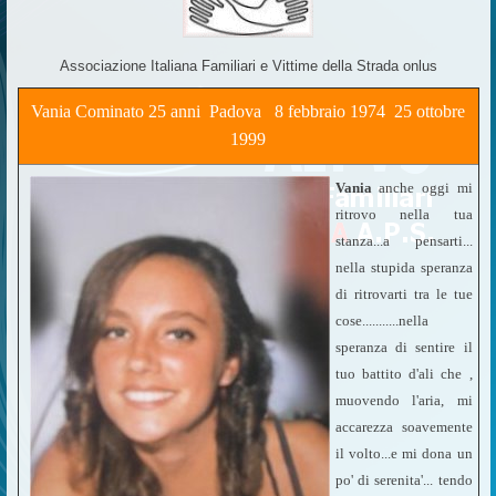
Associazione Italiana Familiari e Vittime della Strada onlus
Vania Cominato 25 anni Padova 8 febbraio 1974  25 ottobre
1999
Vania
anche oggi mi
ritrovo nella tua
stanza...a pensarti...
nella stupida speranza
di ritrovarti tra le tue
cose...........nella
speranza di sentire il
tuo battito d'ali che ,
muovendo l'aria, mi
accarezza soavemente
il volto...e mi dona un
po' di serenita'... tendo