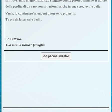
si ritroveranno un giorno..forse...a leggere queste parole.. affinche' il dolore
della perdita di un caro non si trasformi anche in una spregievole beffa.
Vania, io continuero' a renderti onore te lo prometto.
Tu ora da lassu' sai e vedi...
Con affetto.
Tua sorella Ilaria e famiglia