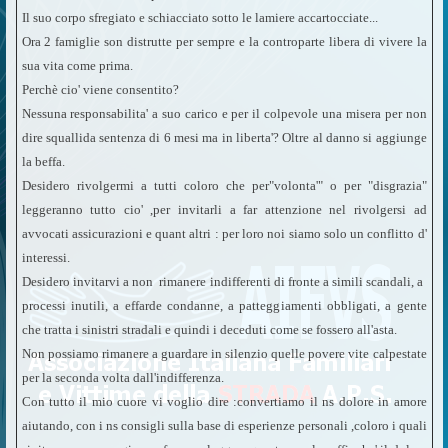
Il suo corpo sfregiato e schiacciato sotto le lamiere accartocciate...
Ora 2 famiglie son distrutte per sempre e la controparte libera di vivere la
sua vita come prima.
Perchè cio' viene consentito?
Nessuna responsabilita' a suo carico e per il colpevole una misera per non
dire squallida sentenza di 6 mesi ma in liberta'?
Oltre al danno si aggiunge
la beffa.
Desidero rivolgermi a tutti coloro che per"volonta'" o per "disgrazia"
leggeranno tutto cio' ,per invitarli a far attenzione nel rivolgersi ad
avvocati assicurazioni e quant altri : per loro noi siamo solo un conflitto d'
interessi.
Desidero invitarvi a non rimanere indifferenti di fronte a simili scandali, a
processi inutili, a effarde condanne, a patteggiamenti obbligati, a gente
che tratta i sinistri stradali e quindi i deceduti come se fossero all'asta.
Non possiamo rimanere a guardare in silenzio quelle povere vite calpestate
per la seconda volta dall'indifferenza.
Con tutto il mio cuore vi voglio dire :convertiamo il ns dolore in amore
aiutando, con i ns consigli sulla base di esperienze personali ,coloro i quali