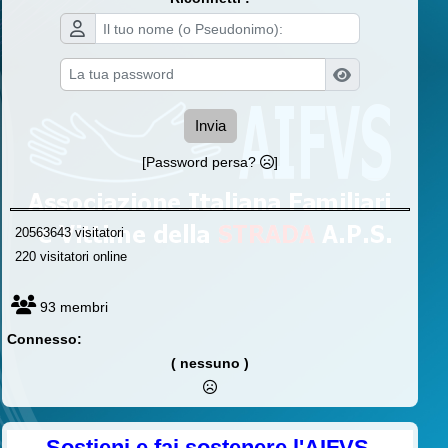
Invia
[Password persa?
]
20563643 visitatori
220 visitatori online
93 membri
Connesso:
( nessuno )
Sostieni e fai sostenere l'AIFVS