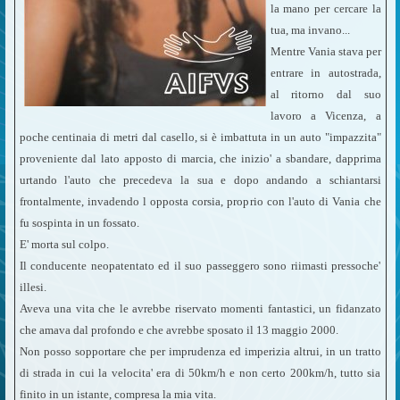
la mano per cercare la
tua, ma invano...
Mentre Vania stava per
entrare in autostrada,
al ritorno dal suo
lavoro a Vicenza, a
poche centinaia di metri dal casello, si è imbattuta in un auto "impazzita"
proveniente dal lato apposto di marcia, che inizio' a sbandare, dapprima
urtando l'auto che precedeva la sua e dopo andando a schiantarsi
frontalmente, invadendo l opposta corsia, proprio con l'auto di Vania che
fu sospinta in un fossato.
E' morta sul colpo.
Il conducente neopatentato ed il suo passeggero sono riimasti pressoche'
illesi.
Aveva una vita che le avrebbe riservato momenti fantastici, un fidanzato
che amava dal profondo e che avrebbe sposato il 13 maggio 2000.
Non posso sopportare che per imprudenza ed imperizia altrui, in un tratto
di strada in cui la velocita' era di 50km/h e non certo 200km/h, tutto sia
finito in un istante, compresa la mia vita.