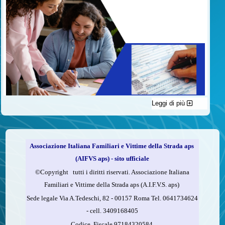
Leggi di più
C'è un modo di contribuire alle attività dell’A.I.F.V.S. a favore
delle vittime della strada e per dare giustizia ai superstiti ed ai
loro familiari che non costa nulla: devolvere il 5 per mille della
propria dichiarazione dei redditi all’A.I.F.V.S.
Associazione Italiana Familiari e Vittime della Strada aps
Come fare
(AIFVS aps) - sito ufficiale
1.
Compila la scheda CUD o del modello 730.
©​Copyright tutti i diritti riservati. Associazione Italiana
2.
Firma nel riquadro indicato come “Sostegno delle
Familiari e Vittime della Strada aps (A.I.F.V.S. aps)
organizzazioni non lucrative di utilità sociale, delle associazioni
Sede legale Via A.Tedeschi, 82 - 00157 Roma Tel. 0641734624
di promozione sociale...”
-
cell.
3409168405
3.
Indica nel riquadro
il codice fiscale dell’A.I.F.V.S.:
Codice. Fiscale 97184320584