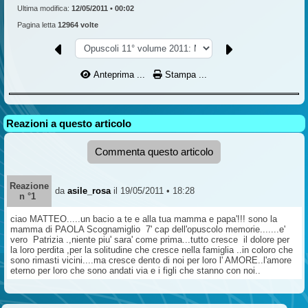
Ultima modifica:
12/05/2011 • 00:02
Pagina letta
12964 volte
Anteprima ...
Stampa ...
Reazioni a questo articolo
Commenta questo articolo
Reazione
da
asile_rosa
il 19/05/2011 • 18:28
n °1
ciao MATTEO.....un bacio a te e alla tua mamma e papa'!!! sono la
mamma di PAOLA Scognamiglio 7' cap dell'opuscolo memorie.......e'
vero Patrizia .,niente piu' sara' come prima...tutto cresce il dolore per
la loro perdita ,per la solitudine che cresce nella famiglia ..in coloro che
sono rimasti vicini....ma cresce dento di noi per loro l' AMORE..l'amore
eterno per loro che sono andati via e i figli che stanno con noi..