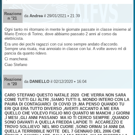
Reazione
da
Andrea
il 29/01/2021 • 21:39
n °21
Ogni tanto mi ritornano in mente le giornate passate in classe insieme al
Mario Enrico di Torino, dove abbiamo passato 2 anni al corso da
elettricista.
Era uno dei pochi ragazzi con cui sono sempre andato d'accordo.
Sempre una risata, mai annoiato in classe con lui. A volte avevo ml di
pancia da quanto ridevo.
Ci mancherai.
Ciao Stefano
Reazione
da
DANIELLO
il 02/12/2020 • 16:04
n °20
CARO STEFANO QUESTO NATALE 2020 CHE VERRA NON SARA
COME TUTTI GLI ALTRI ,SIAMO TUTTI IL MONDO INTERO CON LA
PAURA DI CONTAGIARCI DI COVID 19 ,MA PENSO QUANDO TU
ERI QUI ERA TUTTO DIVERSO ,AVERTI ACCANTO A ME ERA
QUELLO CHE VOLEVO FIGLIO MIO QUANTO MI MANCHI ,I GIORNI
,I MESI ,GLI ANNI PASSANO MA IO TI CERCO SEMPRE ,QUANDO
SONO DAVANTI A QUELLA FREDDA LAPIDE TI ACCAREZZO E
TROVO SOLLIEVO NEL MIO CUORE ,SONO ORMAI 14 ANNI DA
QUELLA TERRIBBILE NOTTE DEL 7 GENNAIO DEL 2006 CHE