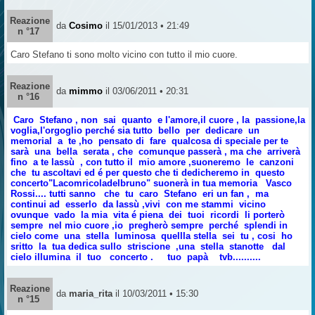
Reazione
da
Cosimo
il 15/01/2013 • 21:49
n °17
Caro Stefano ti sono molto vicino con tutto il mio cuore.
Reazione
da
mimmo
il 03/06/2011 • 20:31
n °16
Caro Stefano , non sai quanto e l'amore,il cuore , la passione,la
voglia,l'orgoglio perché sia tutto bello per dedicare un
memorial a te ,ho pensato di fare qualcosa di speciale per te
sarà una bella serata , che comunque passerà , ma che arriverà
fino a te lassù , con tutto il mio amore ,suoneremo le canzoni
che tu ascoltavi ed é per questo che ti dedicheremo in questo
concerto"Lacomricoladelbruno" suonerà in tua memoria Vasco
Rossi.... tutti sanno che tu caro Stefano eri un fan , ma
continui ad esserlo da lassù ,vivi con me stammi vicino
ovunque vado la mia vita é piena dei tuoi ricordi li porterò
sempre nel mio cuore ,io pregherò sempre perché splendi in
cielo come una stella luminosa quellla stella sei tu , cosi ho
sritto la tua dedica sullo striscione ,una stella stanotte dal
cielo illumina il tuo concerto . tuo papà tvb..........
Reazione
da
maria_rita
il 10/03/2011 • 15:30
n °15