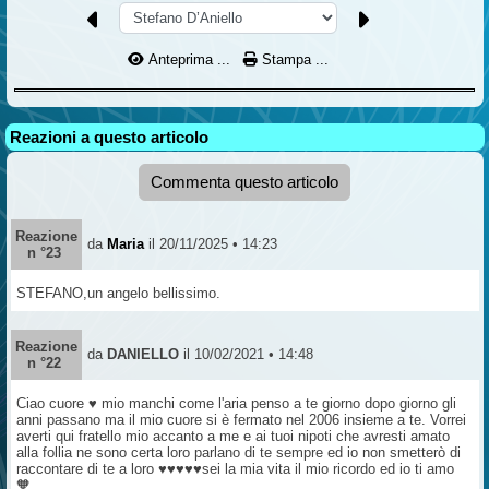
Anteprima ...
Stampa ...
Reazioni a questo articolo
Commenta questo articolo
Reazione
da
Maria
il 20/11/2025 • 14:23
n °23
STEFANO,un angelo bellissimo.
Reazione
da
DANIELLO
il 10/02/2021 • 14:48
n °22
Ciao cuore ♥ mio manchi come l'aria penso a te giorno dopo giorno gli
anni passano ma il mio cuore si è fermato nel 2006 insieme a te. Vorrei
averti qui fratello mio accanto a me e ai tuoi nipoti che avresti amato
alla follia ne sono certa loro parlano di te sempre ed io non smetterò di
raccontare di te a loro ♥️♥️♥️♥️♥️sei la mia vita il mio ricordo ed io ti amo
🧡