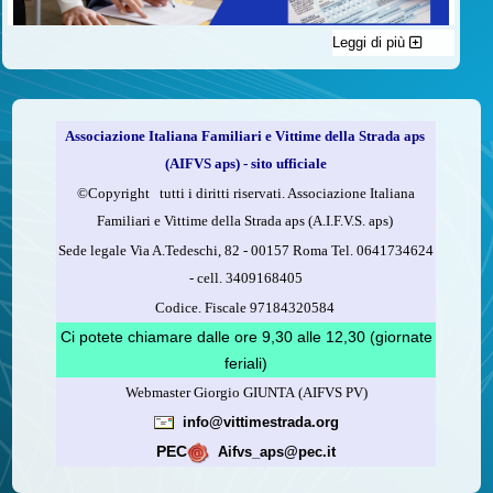
Leggi di più
C'è un modo di contribuire alle attività dell’A.I.F.V.S. a favore
delle vittime della strada e per dare giustizia ai superstiti ed ai
loro familiari che non costa nulla: devolvere il 5 per mille della
propria dichiarazione dei redditi all’A.I.F.V.S.
Associazione Italiana Familiari e Vittime della Strada aps
Come fare
(AIFVS aps) - sito ufficiale
1.
Compila la scheda CUD o del modello 730.
©​Copyright tutti i diritti riservati. Associazione Italiana
2.
Firma nel riquadro indicato come “Sostegno delle
Familiari e Vittime della Strada aps (A.I.F.V.S. aps)
organizzazioni non lucrative di utilità sociale, delle associazioni
Sede legale Via A.Tedeschi, 82 - 00157 Roma Tel. 0641734624
di promozione sociale...”
-
cell.
3409168405
3.
Indica nel riquadro
il codice fiscale dell’A.I.F.V.S.:
Codice. Fiscale 97184320584
97184320584
Ci potete chiamare dalle ore 9,30 alle 12,30 (giornate
feriali)
Webmaster Giorgio GIUNTA (AIFVS PV)
Leggi come fare
info@vittimestrada.org
(versione stampabile)
PEC
Aifvs_aps@pec.it