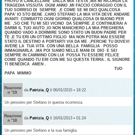
PROVO A CANCELLARE DALLA MIA TESTA ,MA MI RICORDA LA
TRAGEDIA VISSUTA OGNI ANNO ,MI FACCIO CORAGGIO CON IL
TUO SORRISO DI SEMPRE ,E COME SE MI DICI QUALCOSA
PAPA' IO STO BENE .CARO STEFANO LA MIA VITA DEVE ANDARE
AVANTI COMBATTO OGNI GIORNO QUALCOSA DI BUONO PER
ME ,SO CHE TU MI SEI VICINO DA SEMPRE ,E CONTINUERAI A
DARMI IL TUO AIUTO ,IO NON MANCHERO LA MIA PREGHIERA
QUANDO VADO A DORMIRE SONO STATO UN BUON PADRE PER
TE ,E TU ERI UN OTTIMO FIGLIO MA NON POTRA MAI ESSERE
STATO IL DESTINO A PORTARTI VIA DA ME ,PERCHE TU DOVEVI
AVERE LA TUA VITA CON UNA BELLA FAMIGLIA POSSO
IMMAGINARLA ,MA POI SIAMO NELLE MANI DI DIO E SEI
SEMPRE IN CAMMINO CON LUI POSSA TU ESSERE FELICE
COME QUANDO TU ERI CON ME SU QUESTA TERRA . IL SIGNORE
TI BENEDICA AMEN .
TUO
PAPA MIMMO
Reazione
da
Patrizia_Q
il 06/01/2015 • 18:22
n °19
Un pensiero per Stefano in questa ricorrenza.
Reazione
da
Patrizia_Q
il 16/01/2013 • 01:24
n °18
Un pensiero per Stefano e la sua famiglia.