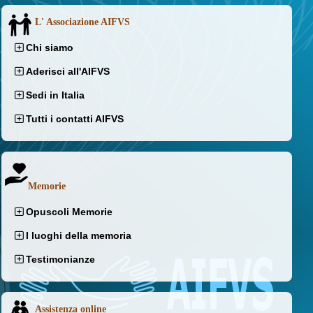
L' Associazione AIFVS
Chi siamo
Aderisci all'AIFVS
Sedi in Italia
Tutti i contatti AIFVS
Memorie
Opuscoli Memorie
I luoghi della memoria
Testimonianze
Assistenza online