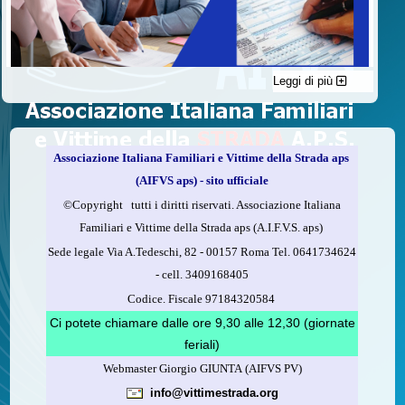
Leggi di più
C'è un modo di contribuire alle attività dell’A.I.F.V.S. a favore
delle vittime della strada e per dare giustizia ai superstiti ed ai
loro familiari che non costa nulla: devolvere il 5 per mille della
propria dichiarazione dei redditi all’A.I.F.V.S.
Associazione Italiana Familiari e Vittime della Strada aps
Come fare
(AIFVS aps) - sito ufficiale
1.
Compila la scheda CUD o del modello 730.
©​Copyright tutti i diritti riservati. Associazione Italiana
2.
Firma nel riquadro indicato come “Sostegno delle
Familiari e Vittime della Strada aps (A.I.F.V.S. aps)
organizzazioni non lucrative di utilità sociale, delle associazioni
Sede legale Via A.Tedeschi, 82 - 00157 Roma Tel. 0641734624
di promozione sociale...”
-
cell.
3409168405
3.
Indica nel riquadro
il codice fiscale dell’A.I.F.V.S.:
Codice. Fiscale 97184320584
97184320584
Ci potete chiamare dalle ore 9,30 alle 12,30 (giornate
feriali)
Webmaster Giorgio GIUNTA (AIFVS PV)
Leggi come fare
info@vittimestrada.org