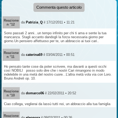
Commenta questo articolo
Reazione
da
Patrizia_Q
il 17/12/2011 • 11:21
n °12
Sono passati 2 anni...un tempo infinito per chi ti ama e sente la tua
mancanza. Stagli accanto dandogli la forza necessaria giorno per
giorno.Un pensiero affettuoso per te, un abbraccio ai tuoi cari..
Reazione
da
caterina69
il 03/04/2011 • 00:51
n °11
Ho pensato tante cose da poter scrivere, ma davanti a questi occhi
così NOBILI posso solo dire che i nostri Cari rimangono in modo
indelebile in una metà del nostro cuore...L'altra metà vola via con Loro.
Bruno Andreli op. 10.
Reazione
da
domarco06
il 22/02/2011 • 20:52
n °10
Ciao collega, veglierai da lassù tutti noi, un abbraccio alla tua famiglia
Reazione
da
eleonora
il 09/02/2011 • 00:26