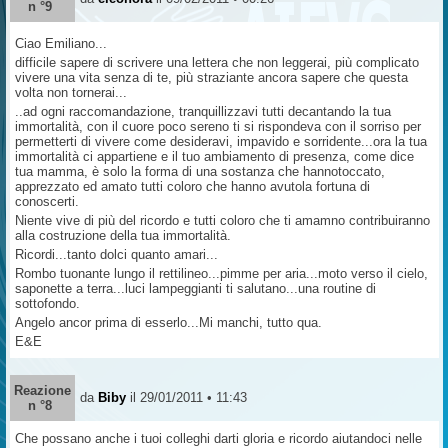
n °9
Ciao Emiliano...
difficile sapere di scrivere una lettera che non leggerai, più complicato
vivere una vita senza di te, più straziante ancora sapere che questa
volta non tornerai...
..ad ogni raccomandazione, tranquillizzavi tutti decantando la tua
immortalità, con il cuore poco sereno ti si rispondeva con il sorriso per
permetterti di vivere come desideravi, impavido e sorridente...ora la tua
immortalità ci appartiene e il tuo ambiamento di presenza, come dice
tua mamma, è solo la forma di una sostanza che hannotoccato,
apprezzato ed amato tutti coloro che hanno avutola fortuna di
conoscerti.
Niente vive di più del ricordo e tutti coloro che ti amamno contribuiranno
alla costruzione della tua immortalità.
Ricordi...tanto dolci quanto amari...
Rombo tuonante lungo il rettilineo...pimme per aria...moto verso il cielo,
saponette a terra...luci lampeggianti ti salutano...una routine di
sottofondo.
Angelo ancor prima di esserlo...Mi manchi, tutto qua.
E&E
Reazione
da
Biby
il 29/01/2011 • 11:43
n °8
Che possano anche i tuoi colleghi darti gloria e ricordo aiutandoci nelle