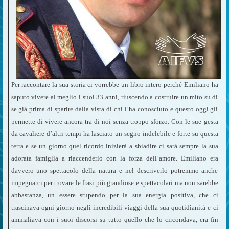
Per raccontare la sua storia ci vorrebbe un libro intero perché Emiliano ha
saputo vivere al meglio i suoi 33 anni, riuscendo a costruire un mito su di
se già prima di sparire dalla vista di chi l’ha conosciuto e questo oggi gli
permette di vivere ancora tra di noi senza troppo sforzo. Con le sue gesta
da cavaliere d’altri tempi ha lasciato un segno indelebile e forte su questa
terra e se un giorno quel ricordo inizierà a sbiadire ci sarà sempre la sua
adorata famiglia a riaccenderlo con la forza dell’amore. Emiliano era
davvero uno spettacolo della natura e nel descriverlo potremmo anche
impegnarci per trovare le frasi più grandiose e spettacolari ma non sarebbe
abbastanza, un essere stupendo per la sua energia positiva, che ci
trascinava ogni giorno negli incredibili viaggi della sua quotidianità e ci
ammaliava con i suoi discorsi su tutto quello che lo circondava, era fin