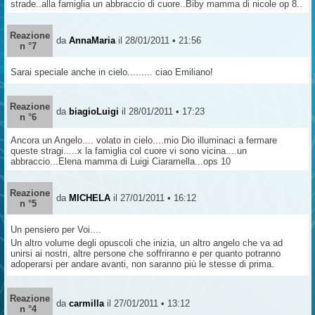
strade..alla famiglia un abbraccio di cuore..Biby mamma di nicole op 8..
Reazione
da
AnnaMaria
il 28/01/2011 • 21:56
n °7
Sarai speciale anche in cielo......... ciao Emiliano!
Reazione
da
biagioLuigi
il 28/01/2011 • 17:23
n °6
Ancora un Angelo.... volato in cielo....mio Dio illuminaci a fermare
queste stragi.....x la famiglia col cuore vi sono vicina....un
abbraccio...Elena mamma di Luigi Ciaramella...ops 10
Reazione
da
MICHELA
il 27/01/2011 • 16:12
n °5
Un pensiero per Voi....
Un altro volume degli opuscoli che inizia, un altro angelo che va ad
unirsi ai nostri, altre persone che soffriranno e per quanto potranno
adoperarsi per andare avanti, non saranno più le stesse di prima.
Reazione
da
carmilla
il 27/01/2011 • 13:12
n °4