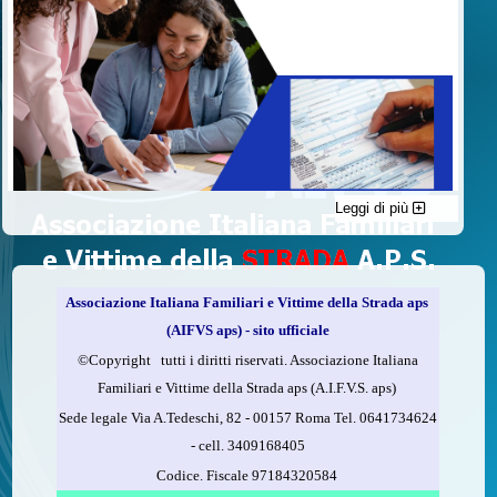
Leggi di più
C'è un modo di contribuire alle attività dell’A.I.F.V.S. a favore
delle vittime della strada e per dare giustizia ai superstiti ed ai
loro familiari che non costa nulla: devolvere il 5 per mille della
propria dichiarazione dei redditi all’A.I.F.V.S.
Associazione Italiana Familiari e Vittime della Strada aps
Come fare
(AIFVS aps) - sito ufficiale
1.
Compila la scheda CUD o del modello 730.
©​Copyright tutti i diritti riservati. Associazione Italiana
2.
Firma nel riquadro indicato come “Sostegno delle
Familiari e Vittime della Strada aps (A.I.F.V.S. aps)
organizzazioni non lucrative di utilità sociale, delle associazioni
Sede legale Via A.Tedeschi, 82 - 00157 Roma Tel. 0641734624
di promozione sociale...”
-
cell.
3409168405
3.
Indica nel riquadro
il codice fiscale dell’A.I.F.V.S.:
Codice. Fiscale 97184320584
97184320584