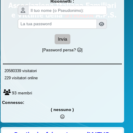
Riconnetti :
Invia
[Password persa?
]
20580339 visitatori
229 visitatori online
93 membri
Connesso:
( nessuno )