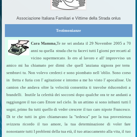
Associazione Italiana Familiari e Vittime della Strada onlus
Testimonianze
Cara Mamma,
Te ne sei andata il 29 Novembre 2005 a 70
anni su quella strada che tu facevi tutti I giorni per recarti al
vicino supermercato. Io ero al lavoro e all' improvviso un
amico mi ha chiamato per dirmi che quell 'anziana signora per terra
sembravi tu. Non volevo crederci e sono piombato nell 'oblio. Sono corso
in fretta e furia con l' agitazione e intorno a me ho visto l' apocalisse. Un
camion che andava oltre la velocità consentita ti travolse riducendoti a
brandelli. Inutile la celerità dei soccorsi dopo qualche ora te ne andasti a
raggiungere il tuo caro Ettore nel cielo. In un attimo si sono infranti tutti I
sogni, primo fra tutti quello di veder crescere il tuo caro nipote Francesco.
Di te che tutti in giro chiamavano la "tedesca" per la tua provenienza
svizzera ricordo il tuo amore, la tua determinazione di voler fare
nonostante tutti I problemi della tua età, il tuo attaccamento alla vita, il tuo