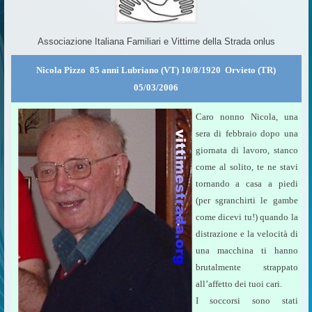
Associazione Italiana Familiari e Vittime della Strada onlus
Nicola Pizzo 85 anni Lubriano (VT) 10/8/1920  Orvieto (TR)
05/03/2006
Caro nonno Nicola, una
sera di febbraio dopo una
giornata di lavoro, stanco
come al solito, te ne stavi
tornando a casa a piedi
(per sgranchirti le gambe
come dicevi tu!) quando la
distrazione e la velocità di
una macchina ti hanno
brutalmente strappato
all’affetto dei tuoi cari.
I soccorsi sono stati