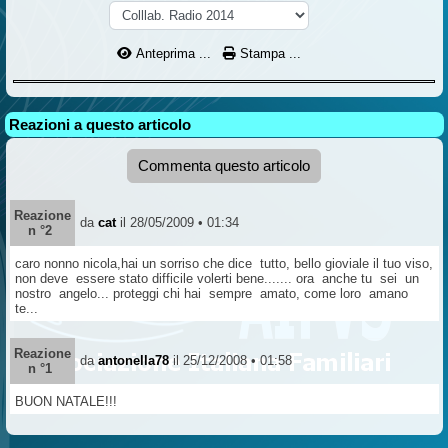
Anteprima ...
Stampa ...
Reazioni a questo articolo
Commenta questo articolo
Reazione
da
cat
il 28/05/2009 • 01:34
n °2
caro nonno nicola,hai un sorriso che dice tutto, bello gioviale il tuo viso,
non deve essere stato difficile volerti bene....... ora anche tu sei un
nostro angelo... proteggi chi hai sempre amato, come loro amano
te...
Reazione
da
antonella78
il 25/12/2008 • 01:58
n °1
BUON NATALE!!!