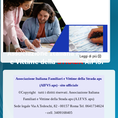
Leggi di più
C'è un modo di contribuire alle attività dell’A.I.F.V.S. a favore
delle vittime della strada e per dare giustizia ai superstiti ed ai
loro familiari che non costa nulla: devolvere il 5 per mille della
propria dichiarazione dei redditi all’A.I.F.V.S.
Associazione Italiana Familiari e Vittime della Strada aps
Come fare
(AIFVS aps) - sito ufficiale
1.
Compila la scheda CUD o del modello 730.
©​Copyright tutti i diritti riservati. Associazione Italiana
2.
Firma nel riquadro indicato come “Sostegno delle
Familiari e Vittime della Strada aps (A.I.F.V.S. aps)
organizzazioni non lucrative di utilità sociale, delle associazioni
Sede legale Via A.Tedeschi, 82 - 00157 Roma Tel. 0641734624
di promozione sociale...”
-
cell.
3409168405
3.
Indica nel riquadro
il codice fiscale dell’A.I.F.V.S.: