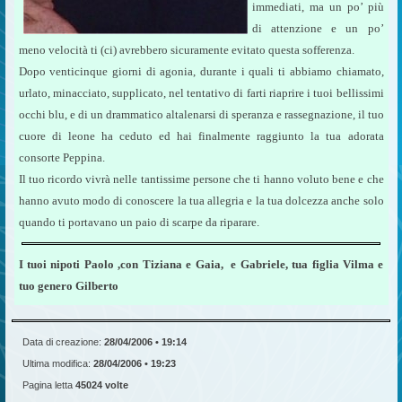
immediati, ma un po’ più
di attenzione e un po’
meno velocità ti (ci) avrebbero sicuramente evitato questa sofferenza.
Dopo venticinque giorni di agonia, durante i quali ti abbiamo chiamato,
urlato, minacciato, supplicato, nel tentativo di farti riaprire i tuoi bellissimi
occhi blu, e di un drammatico altalenarsi di speranza e rassegnazione, il tuo
cuore di leone ha ceduto ed hai finalmente raggiunto la tua adorata
consorte Peppina.
Il tuo ricordo vivrà nelle tantissime persone che ti hanno voluto bene e che
hanno avuto modo di conoscere la tua allegria e la tua dolcezza anche solo
quando ti portavano un paio di scarpe da riparare.
I tuoi nipoti Paolo ,con Tiziana e Gaia, e Gabriele, tua figlia Vilma e
tuo genero Gilberto
Data di creazione:
28/04/2006 • 19:14
Ultima modifica:
28/04/2006 • 19:23
Pagina letta
45024 volte