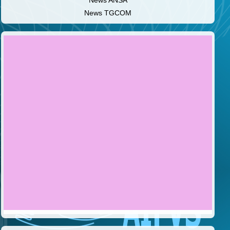
News ANSA
News TGCOM