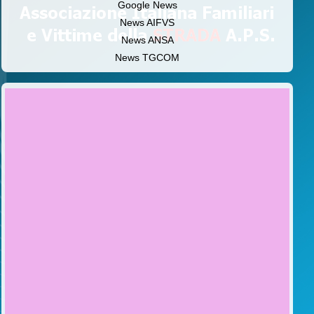
Google News
News AIFVS
News ANSA
News TGCOM