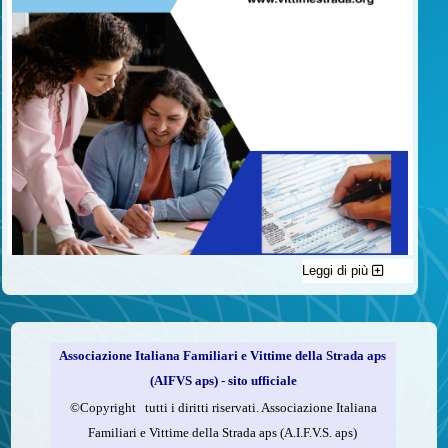
Leggi di più
C'è un modo di contribuire alle attività dell’A.I.F.V.S. a favore
delle vittime della strada e per dare giustizia ai superstiti ed ai
loro familiari che non costa nulla: devolvere il 5 per mille della
propria dichiarazione dei redditi all’A.I.F.V.S.
Associazione Italiana Familiari e Vittime della Strada aps
Come fare
(AIFVS aps) - sito ufficiale
1.
Compila la scheda CUD o del modello 730.
©​Copyright tutti i diritti riservati. Associazione Italiana
2.
Firma nel riquadro indicato come “Sostegno delle
Familiari e Vittime della Strada aps (A.I.F.V.S. aps)