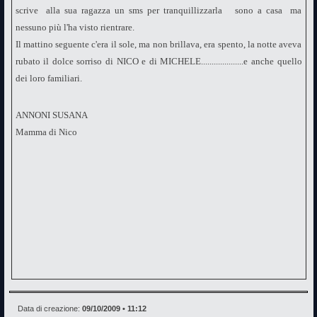
scrive alla sua ragazza un sms per tranquillizzarla sono a casa ma
nessuno più l'ha visto rientrare.
Il mattino seguente c'era il sole, ma non brillava, era spento, la notte aveva
rubato il dolce sorriso di NICO e di MICHELE....................e anche quello
dei loro familiari.
ANNONI SUSANA
Mamma di Nico
Data di creazione:
09/10/2009 • 11:12