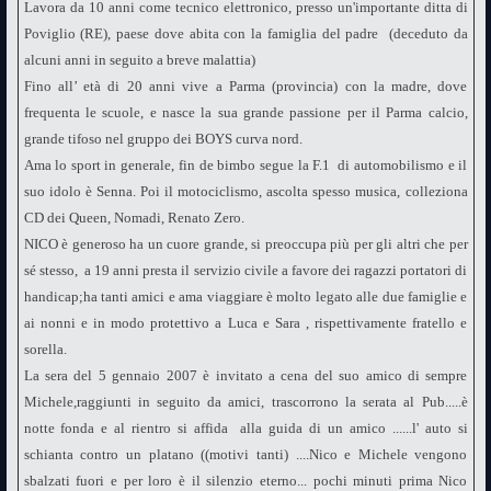
Lavora da 10 anni come tecnico elettronico, presso un'importante ditta di
Poviglio (RE), paese dove abita con la famiglia del padre (deceduto da
alcuni anni in seguito a breve malattia)
Fino all’ età di 20 anni vive a Parma (provincia) con la madre, dove
frequenta le scuole, e nasce la sua grande passione per il Parma calcio,
grande tifoso nel gruppo dei BOYS curva nord.
Ama lo sport in generale, fin de bimbo segue la F.1 di automobilismo e il
suo idolo è Senna. Poi il motociclismo, ascolta spesso musica, colleziona
CD dei Queen, Nomadi, Renato Zero.
NICO è generoso ha un cuore grande, si preoccupa più per gli altri che per
sé stesso, a 19 anni presta il servizio civile a favore dei ragazzi portatori di
handicap;ha tanti amici e ama viaggiare è molto legato alle due famiglie e
ai nonni e in modo protettivo a Luca e Sara , rispettivamente fratello e
sorella.
La sera del 5 gennaio 2007 è invitato a cena del suo amico di sempre
Michele,raggiunti in seguito da amici, trascorrono la serata al Pub.....è
notte fonda e al rientro si affida alla guida di un amico ......l' auto si
schianta contro un platano ((motivi tanti) ....Nico e Michele vengono
sbalzati fuori e per loro è il silenzio eterno... pochi minuti prima Nico