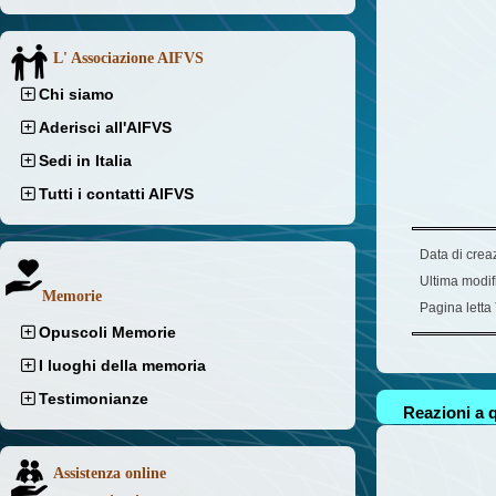
L' Associazione AIFVS
Chi siamo
Aderisci all'AIFVS
Sedi in Italia
Tutti i contatti AIFVS
Data di crea
Ultima modif
Memorie
Pagina letta
Opuscoli Memorie
I luoghi della memoria
Testimonianze
Reazioni a q
Assistenza online