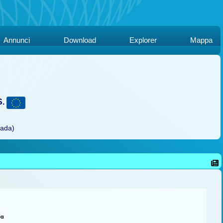
Annunci
Download
Explorer
Mappa
S.
rada)