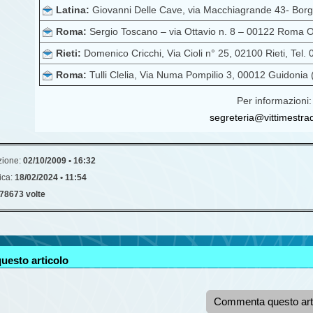
Latina:
Giovanni Delle Cave, via Macchiagrande 43- Borg
Roma:
Sergio Toscano – via Ottavio n. 8 – 00122 Roma Os
Rieti:
Domenico Cricchi, Via Cioli n° 25, 02100 Rieti, Te
Roma:
Tulli Clelia, Via Numa Pompilio 3, 00012 Guidonia
Per informazioni:
segreteria@vittimestra
zione:
02/10/2009 • 16:32
ica:
18/02/2024 • 11:54
78673 volte
uesto articolo
Commenta questo art