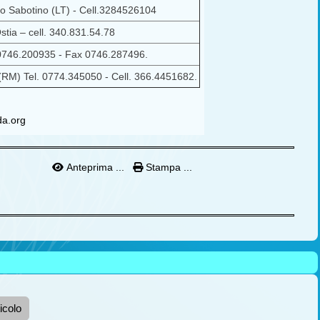
o Sabotino (LT) - Cell.3284526104
tia – cell. 340.831.54.78
l. 0746.200935 - Fax 0746.287496.
 (RM) Tel. 0774.345050 - Cell. 366.4451682.
da.org
Anteprima ...
Stampa ...
icolo