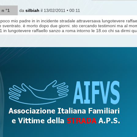
 n °1
da
silbiah
il 13/02/2011 • 00:11
poco mio padre in in incidente stradale attraversava lungotevere raffae
 sventrato. è morto dopo due giorni. sto cercando testimoni ma al mom
 in lungotevere raffaello sanzo a roma intorno le 18.oo chi sa dirmi q