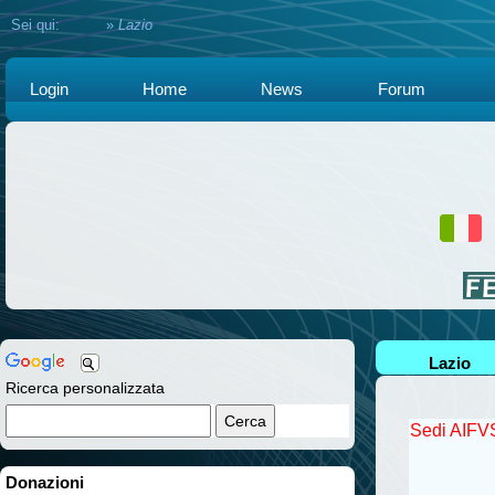
Sei qui:
Home
»
Lazio
Login
Home
News
Forum
Lazio
Ricerca personalizzata
Sedi AIFVS 
Donazioni