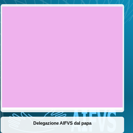
Delegazione AIFVS dal papa