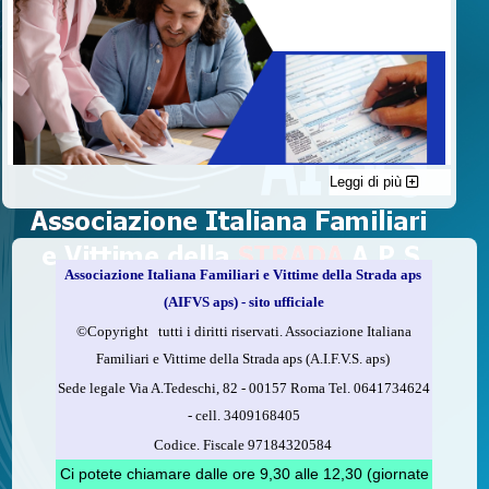
Leggi di più
C'è un modo di contribuire alle attività dell’A.I.F.V.S. a favore
delle vittime della strada e per dare giustizia ai superstiti ed ai
loro familiari che non costa nulla: devolvere il 5 per mille della
propria dichiarazione dei redditi all’A.I.F.V.S.
Associazione Italiana Familiari e Vittime della Strada aps
Come fare
(AIFVS aps) - sito ufficiale
1.
Compila la scheda CUD o del modello 730.
©​Copyright tutti i diritti riservati. Associazione Italiana
2.
Firma nel riquadro indicato come “Sostegno delle
Familiari e Vittime della Strada aps (A.I.F.V.S. aps)
organizzazioni non lucrative di utilità sociale, delle associazioni
Sede legale Via A.Tedeschi, 82 - 00157 Roma Tel. 0641734624
di promozione sociale...”
-
cell.
3409168405
3.
Indica nel riquadro
il codice fiscale dell’A.I.F.V.S.:
Codice. Fiscale 97184320584
97184320584
Ci potete chiamare dalle ore 9,30 alle 12,30 (giornate